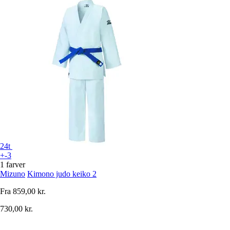
24t
+-3
1 farver
Mizuno
Kimono judo keiko 2
Fra
859,00 kr.
730,00 kr.