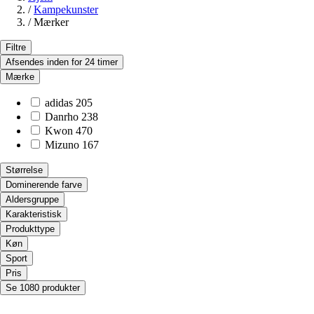
/
Kampekunster
/
Mærker
Filtre
Afsendes inden for 24 timer
Mærke
adidas
205
Danrho
238
Kwon
470
Mizuno
167
Størrelse
Dominerende farve
Aldersgruppe
Karakteristisk
Produkttype
Køn
Sport
Pris
Se 1080 produkter