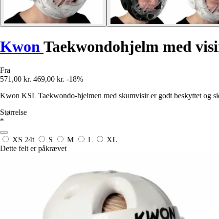
Kwon
Taekwondohjelm med vis
Fra
571,00 kr.
469,00 kr.
-18%
Kwon KSL Taekwondo-hjelmen med skumvisir er godt beskyttet og sidder
Størrelse
*
XS
24t
S
M
L
XL
Dette felt er påkrævet