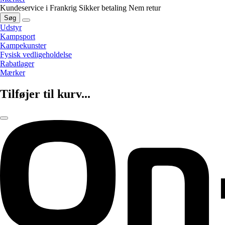
Kundeservice i Frankrig
Sikker betaling
Nem retur
Søg
Udstyr
Kampsport
Kampekunster
Fysisk vedligeholdelse
Rabatlager
Mærker
Tilføjer til kurv...