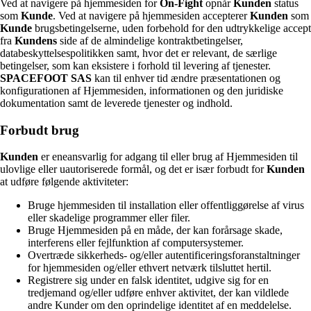
Ved at navigere på hjemmesiden for
On-Fight
opnår
Kunden
status
som
Kunde
. Ved at navigere på hjemmesiden accepterer
Kunden
som
Kunde
brugsbetingelserne, uden forbehold for den udtrykkelige accept
fra
Kundens
side af de almindelige kontraktbetingelser,
databeskyttelsespolitikken samt, hvor det er relevant, de særlige
betingelser, som kan eksistere i forhold til levering af tjenester.
SPACEFOOT SAS
kan til enhver tid ændre præsentationen og
konfigurationen af Hjemmesiden, informationen og den juridiske
dokumentation samt de leverede tjenester og indhold.
Forbudt brug
Kunden
er eneansvarlig for adgang til eller brug af Hjemmesiden til
ulovlige eller uautoriserede formål, og det er især forbudt for
Kunden
at udføre følgende aktiviteter:
Bruge hjemmesiden til installation eller offentliggørelse af virus
eller skadelige programmer eller filer.
Bruge Hjemmesiden på en måde, der kan forårsage skade,
interferens eller fejlfunktion af computersystemer.
Overtræde sikkerheds- og/eller autentificeringsforanstaltninger
for hjemmesiden og/eller ethvert netværk tilsluttet hertil.
Registrere sig under en falsk identitet, udgive sig for en
tredjemand og/eller udføre enhver aktivitet, der kan vildlede
andre Kunder om den oprindelige identitet af en meddelelse.