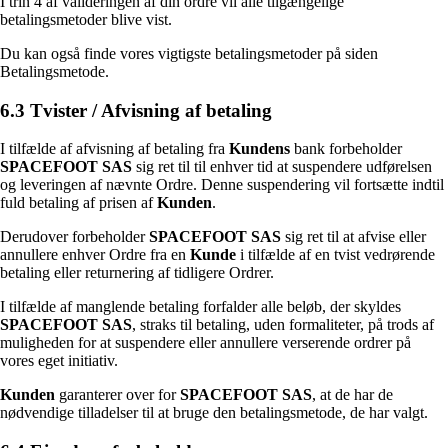
I trin 4 af valideringen af din ordre vil alle tilgængelige
betalingsmetoder blive vist.
Du kan også finde vores vigtigste betalingsmetoder på siden
Betalingsmetode.
6.3 Tvister / Afvisning af betaling
I tilfælde af afvisning af betaling fra
Kundens
bank forbeholder
SPACEFOOT SAS
sig ret til til enhver tid at suspendere udførelsen
og leveringen af nævnte Ordre. Denne suspendering vil fortsætte indtil
fuld betaling af prisen af
Kunden
.
Derudover forbeholder
SPACEFOOT SAS
sig ret til at afvise eller
annullere enhver Ordre fra en
Kunde
i tilfælde af en tvist vedrørende
betaling eller returnering af tidligere Ordrer.
I tilfælde af manglende betaling forfalder alle beløb, der skyldes
SPACEFOOT SAS
, straks til betaling, uden formaliteter, på trods af
muligheden for at suspendere eller annullere verserende ordrer på
vores eget initiativ.
Kunden
garanterer over for
SPACEFOOT SAS
, at de har de
nødvendige tilladelser til at bruge den betalingsmetode, de har valgt.