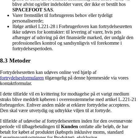
blive afvist og/eller indeholder varer, der ikke er bestilt hos
SPACEFOOT SAS
.
Varer fremstillet til forbrugerens behov eller tydeligt
personaliserede;
Ifølge artikel L221-28 i Forbrugerloven kan fortrydelsesretten
ikke udøves for kontrakter: til levering af varer, hvis pris
afhænger af udsving på det finansielle marked, der undgår den
professionelles kontrol og sandsynligvis vil forekomme i
fortrydelsesperioden.
8.3 Metoder
Fortrydelsesretten kan udøves online ved hjælp af
fortrydelsesformularen
tilgængelig på denne hjemmeside via vores
kontaktformular.
I dette tilfælde vil en kvittering for modtagelse på et varigt medium
straks blive meddelt køberen i overensstemmelse med artikel L.221-21
forbrugerlov. Enhver anden måde at erklære fortrydelse accepteres.
Den skal være utvetydig og udtrykke viljen til at fortryde.
I tilfælde af udøvelse af fortrydelsesretten inden for den ovennævnte
periode vil tilbagebetalingen til
Kunden
omfatte alle beløb, de har
betalt for købet af produktet (købspris inklusive moms, standard
Leveringsomkostninger for Produktet), eksklusive