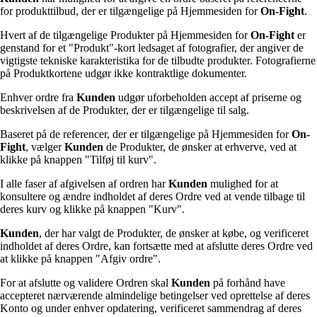
for produkttilbud, der er tilgængelige på Hjemmesiden for
On-Fight
.
Hvert af de tilgængelige Produkter på Hjemmesiden for
On-Fight
er
genstand for et "Produkt"-kort ledsaget af fotografier, der angiver de
vigtigste tekniske karakteristika for de tilbudte produkter. Fotografierne
på Produktkortene udgør ikke kontraktlige dokumenter.
Enhver ordre fra
Kunden
udgør uforbeholden accept af priserne og
beskrivelsen af de Produkter, der er tilgængelige til salg.
Baseret på de referencer, der er tilgængelige på Hjemmesiden for
On-
Fight
, vælger
Kunden
de Produkter, de ønsker at erhverve, ved at
klikke på knappen "Tilføj til kurv".
I alle faser af afgivelsen af ordren har
Kunden
mulighed for at
konsultere og ændre indholdet af deres Ordre ved at vende tilbage til
deres kurv og klikke på knappen "Kurv".
Kunden
, der har valgt de Produkter, de ønsker at købe, og verificeret
indholdet af deres Ordre, kan fortsætte med at afslutte deres Ordre ved
at klikke på knappen "Afgiv ordre".
For at afslutte og validere Ordren skal
Kunden
på forhånd have
accepteret nærværende almindelige betingelser ved oprettelse af deres
Konto og under enhver opdatering, verificeret sammendrag af deres