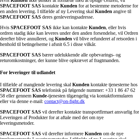
Hvis
Kunden
ikke ønsker at fortsætte med at opsige Ordren, vil
SPACEFOOT SAS
kontakte
Kunden
for at bestemme metoderne for
en anden levering. I tilfælde af ny Levering skal
Kunden
angive til
SPACEFOOT SAS
deres genleveringsadresse.
Hvis
SPACEFOOT SAS
ikke kan kontakte
Kunden
, eller hvis
ordren stadig ikke kan leveres under den anden forsendelse, vil Ordren
derefter blive annulleret, og
Kunden
vil blive refunderet af retsorden i
henhold til betingelserne i afsnit 6.5 i disse vilkår.
SPACEFOOT SAS
bærer udelukkende alle opbevarings- og
returomkostninger, der kunne blive opkrævet af fragtmanden.
For leveringer til udlandet
I tilfælde af manglende levering skal
Kunden
kontakte tjenesterne hos
SPACEFOOT SAS
telefonisk på følgende nummer: +33 1 86 47 62
58 eller gennem
Kunde
-tjenesten tilgængelig via kontaktformularen
eller via denne e-mail:
contact@on-fight.dk
SPACEFOOT SAS
vil derefter kontakte transportfirmaet ansvarlig for
Leveringen af Produkter for at aftale med det om nye
leveringsmetoder.
SPACEFOOT SAS
vil derefter informere
Kunden
om de nye