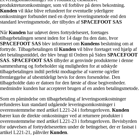
produktreturomkostninger, som vil forblive på deres bekostning.
Kunden
vil ikke blive refunderet for eventuelle yderligere
omkostninger forbundet med en dyrere leveringsmetode end den
standard leveringsmetode, der tilbydes af
SPACEFOOT SAS
Når
Kunden
har udøvet deres fortrydelsesret, foretages
tilbagebetalingen senest inden for 14 dage fra den dato, hvor
SPACEFOOT SAS
blev informeret om
Kundens
beslutning om at
fortryde. Tilbagebetalingen til
Kunden
vil blive foretaget ved hjælp af
det betalingsmiddel, der blev brugt til Ordren på Siden
SPACEFOOT
SAS
.
SPACEFOOT SAS
tilbyder at genvinde produkterne i denne
sammenhæng og forbeholder sig muligheden for at udskyde
tilbagebetalingen indtil perfekt modtagelse af varerne og/eller
fremlæggelse af ubestrideligt bevis for deres forsendelse. Den
tilbageholdte dato er datoen for den første af disse begivenheder.
medmindre kunden har accepteret brugen af en anden betalingsmetode.
Som en påmindelse om tilbagebetaling af leveringsomkostninger
refunderes kun standard udgående leveringsomkostninger i
overensstemmelse med artikel L221-24 i forbrugerloven.
Kunden
bærer kun de direkte omkostninger ved at returnere produkter i
overensstemmelse med artikel L221-23 i forbrugerloven. Bevisbyrden
for udøvelsen af fortrydelsesretten under de betingelser, der er fastsat i
artikel L221-21, påhviler
Kunden
.