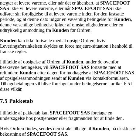
nægter at levere varerne, eller når det er åbenbart, at
SPACEFOOT
SAS
ikke vil levere varerne, eller når
SPACEFOOT SAS
ikke
udfører sin forpligtelse til at levere varerne inden for den fastsatte
periode, og at denne dato udgør en væsentlig betingelse for
Kunden
,
denne væsentlige betingelse følger af omstændighederne eller en
udtrykkelig anmodning fra
Kunden
før Ordren.
Kunden
kan ikke fortsætte med at opsige Ordren, hvis
Leveringsforsinkelsen skyldes en force majeure-situation i henhold til
franske regler.
I tilfælde af opsigelse af Ordren af
Kunden
, under de ovenfor
beskrevne betingelser, vil
SPACEFOOT SAS
fortsætte med at
refundere
Kunden
efter dagen for modtagelse af
SPACEFOOT SAS
af opsigelsesanmodningen sendt af
Kunden
via kontaktformularen.
Tilbagebetalingen vil blive foretaget under betingelserne i artikel 6.5 i
disse vilkår.
7.5 Pakketab
I tilfælde af pakketab kan
SPACEFOOT SAS
foretage en
undersøgelse hos posttjenester eller fragtmanden for at finde den.
Hvis Ordren findes, sendes den straks tilbage til
Kunden
, på eksklusiv
bekostning af
SPACEFOOT SAS
.