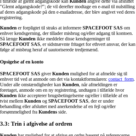
I tilfælde af glemt adgangskode kan
Kunden
angive dette via afsnittet
"Glemt adgangskode?"; de vil derefter modtage en e-mail til nulstilling
af deres adgangskode på den e-mailadresse, der blev angivet ved deres
registrering.
Kunden
er forpligtet til straks at informere
SPACEFOOT SAS
om
enhver kendsgerning, der tillader misbrug og/eller adgang til kontoen.
Så længe
Kunden
ikke meddeler disse kendsgerninger til
SPACEFOOT SAS
, er sidstnævnte fritaget for ethvert ansvar, der kan
følge af misbrug heraf af uautoriserede tredjemænd.
Opsigelse af en konto
SPACEFOOT SAS
giver
Kunden
mulighed for at afmelde sig til
enhver tid ved at anmode om det via kontaktformularen:
contact_form
.
Under alle omstændigheder kan
Kunden
, når afmeldingen er
foretaget, anmode om en ny registrering, undtagen i tilfælde hvor
Kunden
ikke accepterer brugsbetingelserne og/eller i tilfælde af en
tvist mellem
Kunden
og
SPACEFOOT SAS
, der er under
behandling eller afsluttet med anerkendelse af en fejl og/eller
forsømmelighed fra
Kundens
side.
3.3: Trin i afgivelse af ordren
Kunden
har mulighed for at afgive en ordre baseret på referencerne