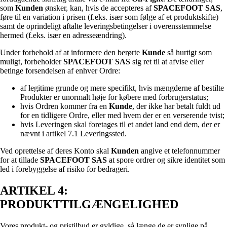
som
Kunden
ønsker, kan, hvis de accepteres af
SPACEFOOT SAS
,
føre til en variation i prisen (f.eks. især som følge af et produktskifte)
samt de oprindeligt aftalte leveringsbetingelser i overensstemmelse
hermed (f.eks. især en adresseændring).
Under forbehold af at informere den berørte
Kunde
så hurtigt som
muligt, forbeholder
SPACEFOOT SAS
sig ret til at afvise eller
betinge forsendelsen af enhver Ordre:
af legitime grunde og mere specifikt, hvis mængderne af bestilte
Produkter er unormalt høje for købere med forbrugerstatus;
hvis Ordren kommer fra en
Kunde
, der ikke har betalt fuldt ud
for en tidligere Ordre, eller med hvem der er en verserende tvist;
hvis Leveringen skal foretages til et andet land end dem, der er
nævnt i artikel 7.1 Leveringssted.
Ved oprettelse af deres Konto skal
Kunden
angive et telefonnummer
for at tillade
SPACEFOOT SAS
at spore ordrer og sikre identitet som
led i forebyggelse af risiko for bedrageri.
ARTIKEL 4:
PRODUKTTILGÆNGELIGHED
Vores produkt- og pristilbud er gyldige, så længe de er synlige på