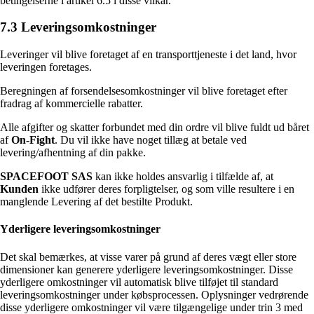
betingelserne i artikel 6.5 i disse vilkår.
7.3 Leveringsomkostninger
Leveringer vil blive foretaget af en transporttjeneste i det land, hvor
leveringen foretages.
Beregningen af forsendelsesomkostninger vil blive foretaget efter
fradrag af kommercielle rabatter.
Alle afgifter og skatter forbundet med din ordre vil blive fuldt ud båret
af
On-Fight
. Du vil ikke have noget tillæg at betale ved
levering/afhentning af din pakke.
SPACEFOOT SAS
kan ikke holdes ansvarlig i tilfælde af, at
Kunden
ikke udfører deres forpligtelser, og som ville resultere i en
manglende Levering af det bestilte Produkt.
Yderligere leveringsomkostninger
Det skal bemærkes, at visse varer på grund af deres vægt eller store
dimensioner kan generere yderligere leveringsomkostninger. Disse
yderligere omkostninger vil automatisk blive tilføjet til standard
leveringsomkostninger under købsprocessen. Oplysninger vedrørende
disse yderligere omkostninger vil være tilgængelige under trin 3 med