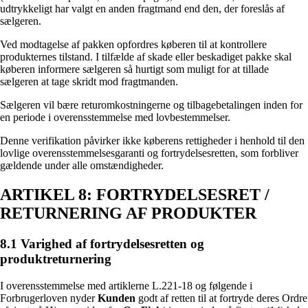
udtrykkeligt har valgt en anden fragtmand end den, der foreslås af
sælgeren.
Ved modtagelse af pakken opfordres køberen til at kontrollere
produkternes tilstand. I tilfælde af skade eller beskadiget pakke skal
køberen informere sælgeren så hurtigt som muligt for at tillade
sælgeren at tage skridt mod fragtmanden.
Sælgeren vil bære returomkostningerne og tilbagebetalingen inden for
en periode i overensstemmelse med lovbestemmelser.
Denne verifikation påvirker ikke køberens rettigheder i henhold til den
lovlige overensstemmelsesgaranti og fortrydelsesretten, som forbliver
gældende under alle omstændigheder.
ARTIKEL 8: FORTRYDELSESRET /
RETURNERING AF PRODUKTER
8.1 Varighed af fortrydelsesretten og
produktreturnering
I overensstemmelse med artiklerne L.221-18 og følgende i
Forbrugerloven nyder
Kunden
godt af retten til at fortryde deres Ordre