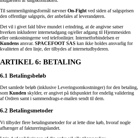
indgåelsen af salgskontrakten.
Til sammenligningsformål nævner
On-Fight
ved siden af salgsprisen
den offentlige salgspris, der anbefales af leverandøren.
Det vil i givet fald blive mundet i erindring, at de angivne satser
hverken inkluderer internetadgang og/eller adgang til Hjemmesiden
eller omkostningerne ved telefonlinjer. Internetforbindelsen er
Kundens
ansvar.
SPACEFOOT SAS
kan ikke holdes ansvarlig for
kvaliteten af den linje, der tilbydes af internetudbyderen.
ARTIKEL 6: BETALING
6.1 Betalingsbeløb
Det samlede beløb (inklusive Leveringsomkostninger) for den betaling,
som
Kunden
skylder, er angivet på tidspunktet for endelig validering
af Ordren samt i sammendrags-e-mailen sendt til dem.
6.2 Betalingsmetoder
Vi tilbyder flere betalingsmetoder for at lette dine køb, hvoraf nogle
afhænger af faktureringslandet.