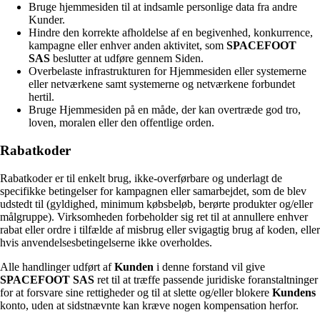
Bruge hjemmesiden til at indsamle personlige data fra andre
Kunder.
Hindre den korrekte afholdelse af en begivenhed, konkurrence,
kampagne eller enhver anden aktivitet, som
SPACEFOOT
SAS
beslutter at udføre gennem Siden.
Overbelaste infrastrukturen for Hjemmesiden eller systemerne
eller netværkene samt systemerne og netværkene forbundet
hertil.
Bruge Hjemmesiden på en måde, der kan overtræde god tro,
loven, moralen eller den offentlige orden.
Rabatkoder
Rabatkoder er til enkelt brug, ikke-overførbare og underlagt de
specifikke betingelser for kampagnen eller samarbejdet, som de blev
udstedt til (gyldighed, minimum købsbeløb, berørte produkter og/eller
målgruppe). Virksomheden forbeholder sig ret til at annullere enhver
rabat eller ordre i tilfælde af misbrug eller svigagtig brug af koden, eller
hvis anvendelsesbetingelserne ikke overholdes.
Alle handlinger udført af
Kunden
i denne forstand vil give
SPACEFOOT SAS
ret til at træffe passende juridiske foranstaltninger
for at forsvare sine rettigheder og til at slette og/eller blokere
Kundens
konto, uden at sidstnævnte kan kræve nogen kompensation herfor.