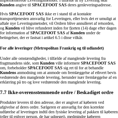
implementerede Leveringsmetoder. I tilfælde af ny Levering skal
Kunden
angive til
SPACEFOOT SAS
deres genleveringsadresse.
Hvis
SPACEFOOT SAS
ikke er i stand til at kontakte
transporttjenesten ansvarlig for Leveringen, eller hvis det er umuligt at
aftale nye Leveringsmetoder, vil Ordren blive annulleret af retsorden,
og
Kunden
vil blive refunderet inden for fjorten (14) dage efter dagen
for information af
SPACEFOOT SAS
af
Kunden
under de
betingelser, der er fastsat i artikel 6.5 i disse vilkår.
For alle leveringer (Metropolitan Frankrig og til udlandet)
Under alle omstændigheder, i tilfælde af manglende levering fra
fragtmandens side, som
Kunden
ville informere
SPACEFOOT SAS
om, forbeholder
SPACEFOOT SAS
sig ret til for at behandle
Kundens
anmodning om at anmode om fremlæggelse af ethvert bevis
vedrørende den manglende levering, herunder især fremlæggelse af en
erklæring på tro og love vedrørende den manglende levering.
7.7 Ikke-overensstemmende ordre / Beskadiget ordre
Produkter leveres til den adresse, der er angivet af køberen ved
afgivelse af deres ordre. Sælgeren er ansvarlig for den korrekte
udførelse af leveringen indtil den fysiske levering af pakken til køberen
(eller til enhver person, de har udpeget), medmindre køberen