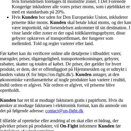
hvis forsendelsen foretages til momsfrie zoner. I Det Forenede
Kongerige inkluderer alle vores priser moms, som i øjeblikket er
med en standardsats på 20%.
Hvis
Kunden
bor uden for Den Europæiske Union, inkluderer
priserne ikke moms.
Kunden
skal betale lokal moms, og der kan
være importtold, når forsendelsen ankommer til sin destination. I
visse lande eller zoner er der også toldklareringsgebyrer, disse
gebyrer opkræves af transportfirmaet, der fungerer som
mellemled. Told og regler varierer efter land.
Før købet kan du verificere online alle detaljerne i tilbuddet: varer,
mængder, priser, tilgængelighed, transportomkostninger, gebyrer,
rabatter, skatter og totalen af købet. De priser, der gælder for hvert
produkt, er dem, der er offentliggjort på Hjemmesiden og er udtrykt i
landets valuta (€ for https://on-fight.dk/).
Kunden
antager, at den
økonomiske værdiansættelse af nogle produkter kan variere i realtid,
indtil ordren er afgivet. Når ordren er afgivet, vil priserne blive
opretholdt.
Kunden
har ret til at modtage fakturaen gratis i papirform. Hvis du
ønsker at modtage fakturaen i elektronisk format, kan du anmode om
det på følgende adresse:
contact@on-fight.dk
I tilfælde af oprettelse eller ændring af en skat eller et bidrag, der
påvirker prisen på produkter, vil
On-Fight
informere
Kunden
før