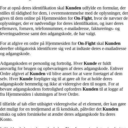
For at opnå deres identifikation skal
Kunden
udfylde en formular, der
stilles til rådighed for dem, i overensstemmelse med de oplysninger, der
gives til dem online på Hjemmesiden for
On-Fight
, hvor de nævner de
oplysninger, der er nødvendige for deres identifikation, og især deres
efternavn, fornavn, telefonnummer, e-mailadresse, fakturerings- og
leveringsadresse samt den adgangskode, de har valgt.
For at afgive en ordre på Hjemmesiden for
On-Fight
skal
Kunden
derefter obligatorisk identificere sig ved at indtaste deres e-mailadresse
og adgangskode.
Adgangskoden er personlig og fortrolig. Hver
Kunde
er fuldt
ansvarlig for brugen og opbevaringen af deres adgangskode. Enhver
Ordre afgivet af
Kunden
vil blive anset for at være foretaget af dem
selv. Hver
Kunde
forpligter sig til at gøre alt for at holde deres
adgangskode hemmelig og ikke at videregive den til nogen. For at
bevare adgangskodens fortrolighed opfordres
Kunden
til at logge af
fra Hjemmesiden i slutningen af hver Ordre.
I tilfælde af tab eller utilsigtet videregivelse af et element, der kan gøre
det muligt for en tredjemand at få kendskab, påhviler det
Kunden
straks og uden forsinkelse at ændre deres adgangskode fra deres
Konto.