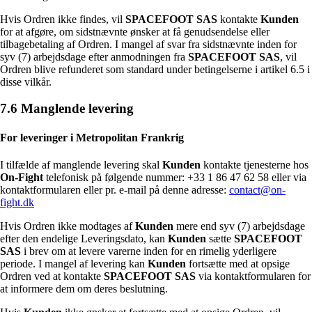
Hvis Ordren ikke findes, vil
SPACEFOOT SAS
kontakte
Kunden
for at afgøre, om sidstnævnte ønsker at få genudsendelse eller
tilbagebetaling af Ordren. I mangel af svar fra sidstnævnte inden for
syv (7) arbejdsdage efter anmodningen fra
SPACEFOOT SAS
, vil
Ordren blive refunderet som standard under betingelserne i artikel 6.5 i
disse vilkår.
7.6 Manglende levering
For leveringer i Metropolitan Frankrig
I tilfælde af manglende levering skal
Kunden
kontakte tjenesterne hos
On-Fight
telefonisk på følgende nummer: +33 1 86 47 62 58 eller via
kontaktformularen eller pr. e-mail på denne adresse:
contact@on-
fight.dk
Hvis Ordren ikke modtages af
Kunden
mere end syv (7) arbejdsdage
efter den endelige Leveringsdato, kan
Kunden
sætte
SPACEFOOT
SAS
i brev om at levere varerne inden for en rimelig yderligere
periode. I mangel af levering kan
Kunden
fortsætte med at opsige
Ordren ved at kontakte
SPACEFOOT SAS
via kontaktformularen for
at informere dem om deres beslutning.