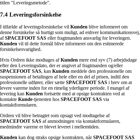
titlen "Leveringsmetode".
7.4 Leveringsforsinkelse
I tilfælde af leveringsforsinkelse vil
Kunden
blive informeret om
denne forsinkelse så hurtigt som muligt, ad enhver kommunikationsvej,
af
SPACEFOOT SAS
eller fragtmanden ansvarlig for leveringen.
Kunden
vil til dette formål blive informeret om den estimerede
forsinkelsesvarighed.
Hvis Ordren ikke modtages af
Kunden
mere end syv (7) arbejdsdage
efter den Leveringsdato, der er angivet af fragtmanden og/eller
SPACEFOOT SAS
, kan
Kunden
meddele den professionelle om
suspensionen af betalingen af hele eller en del af prisen, indtil den
professionelle udfører, eller sætte
SPACEFOOT SAS
i brev om at
levere varerne inden for en rimelig yderligere periode. I mangel af
levering kan
Kunden
fortsætte med at opsige kontrakten ved at
kontakte
Kunde
-tjenesten hos
SPACEFOOT SAS
via
kontaktformularen.
Ordren vil blive betragtet som opsagt ved modtagelse af
SPACEFOOT SAS
af anmodningen via kontaktformularen,
medmindre varerne er blevet leveret i mellemtiden.
Kunden
kan dog straks opsige kontrakten, når
SPACEFOOT SAS