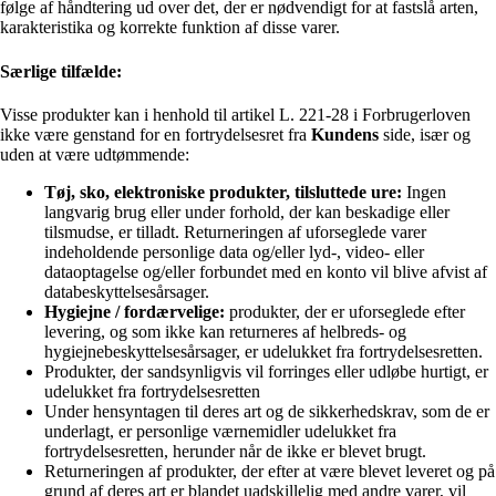
følge af håndtering ud over det, der er nødvendigt for at fastslå arten,
karakteristika og korrekte funktion af disse varer.
Særlige tilfælde:
Visse produkter kan i henhold til artikel L. 221-28 i Forbrugerloven
ikke være genstand for en fortrydelsesret fra
Kundens
side, især og
uden at være udtømmende:
Tøj, sko, elektroniske produkter, tilsluttede ure:
Ingen
langvarig brug eller under forhold, der kan beskadige eller
tilsmudse, er tilladt. Returneringen af uforseglede varer
indeholdende personlige data og/eller lyd-, video- eller
dataoptagelse og/eller forbundet med en konto vil blive afvist af
databeskyttelsesårsager.
Hygiejne / fordærvelige:
produkter, der er uforseglede efter
levering, og som ikke kan returneres af helbreds- og
hygiejnebeskyttelsesårsager, er udelukket fra fortrydelsesretten.
Produkter, der sandsynligvis vil forringes eller udløbe hurtigt, er
udelukket fra fortrydelsesretten
Under hensyntagen til deres art og de sikkerhedskrav, som de er
underlagt, er personlige værnemidler udelukket fra
fortrydelsesretten, herunder når de ikke er blevet brugt.
Returneringen af produkter, der efter at være blevet leveret og på
grund af deres art er blandet uadskillelig med andre varer, vil