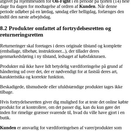
afgivet på Hjemmesiden for
On-Fight
i en periode på fjorten (14) hele
dage fra dagen for modtagelse af ordren af
Kunden
. Når denne
periode udløber på en lørdag, søndag eller helligdag, forlænges den
indtil den næste arbejdsdag.
8.2 Produkter omfattet af fortrydelsesretten og
returneringsretten
Returneringer skal foretages i deres originale tilstand og komplette
(emballage, tilbehør, instruktioner...), der tillader deres
genmarkedsføring i ny tilstand, ledsaget af købsfakturaen.
Produkter må ikke have lidt betydelig værdiforringelse på grund af
håndtering ud over det, der er nødvendigt for at fastslå deres art,
karakteristika og korrekte funktion.
Beskadigede, tilsmudsede eller ufuldstændige produkter tages ikke
tilbage.
Hvis fortrydelsesretten giver dig mulighed for at teste det online købte
produkt for at kontrollere, om det passer dig, kan du kun gøre det
inden for rimelige grænser svarende til, hvad du ville have gjort i en
butik.
Kunden
er ansvarlig for værdiforringelsen af varer/produkter som