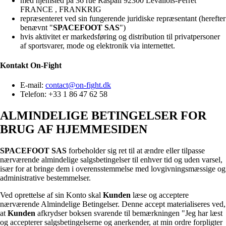
med hjemsted på 36 rue Raspail 92300 Levallois-Perret
FRANCE , FRANKRIG
repræsenteret ved sin fungerende juridiske repræsentant (herefter
benævnt "
SPACEFOOT SAS
")
hvis aktivitet er markedsføring og distribution til privatpersoner
af sportsvarer, mode og elektronik via internettet.
Kontakt
On-Fight
E-mail:
contact@on-fight.dk
Telefon: +33 1 86 47 62 58
ALMINDELIGE BETINGELSER FOR
BRUG AF HJEMMESIDEN
SPACEFOOT SAS
forbeholder sig ret til at ændre eller tilpasse
nærværende almindelige salgsbetingelser til enhver tid og uden varsel,
især for at bringe dem i overensstemmelse med lovgivningsmæssige og
administrative bestemmelser.
Ved oprettelse af sin Konto skal
Kunden
læse og acceptere
nærværende Almindelige Betingelser. Denne accept materialiseres ved,
at
Kunden
afkrydser boksen svarende til bemærkningen "Jeg har læst
og accepterer salgsbetingelserne og anerkender, at min ordre forpligter