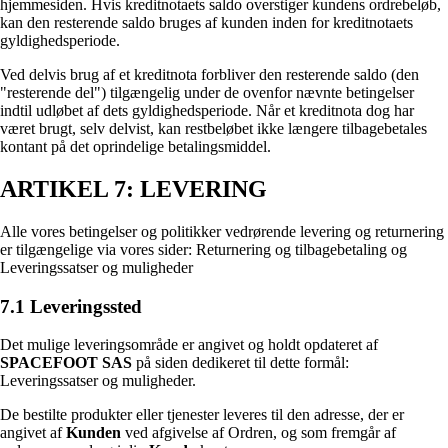
hjemmesiden. Hvis kreditnotaets saldo overstiger kundens ordrebeløb,
kan den resterende saldo bruges af kunden inden for kreditnotaets
gyldighedsperiode.
Ved delvis brug af et kreditnota forbliver den resterende saldo (den
"resterende del") tilgængelig under de ovenfor nævnte betingelser
indtil udløbet af dets gyldighedsperiode. Når et kreditnota dog har
været brugt, selv delvist, kan restbeløbet ikke længere tilbagebetales
kontant på det oprindelige betalingsmiddel.
ARTIKEL 7: LEVERING
Alle vores betingelser og politikker vedrørende levering og returnering
er tilgængelige via vores sider: Returnering og tilbagebetaling og
Leveringssatser og muligheder
7.1 Leveringssted
Det mulige leveringsområde er angivet og holdt opdateret af
SPACEFOOT SAS
på siden dedikeret til dette formål:
Leveringssatser og muligheder.
De bestilte produkter eller tjenester leveres til den adresse, der er
angivet af
Kunden
ved afgivelse af Ordren, og som fremgår af