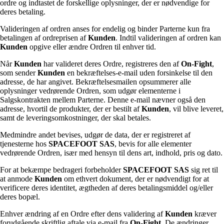
ordre og indtastet de forskellige oplysninger, der er nødvendige for
deres betaling.
Valideringen af ordren anses for endelig og binder Parterne kun fra
betalingen af ordreprisen af
Kunden
. Indtil valideringen af ordren kan
Kunden
opgive eller ændre Ordren til enhver tid.
Når
Kunden
har valideret deres Ordre, registreres den af
On-Fight
,
som sender
Kunden
en bekræftelses-e-mail uden forsinkelse til den
adresse, de har angivet. Bekræftelsesmailen opsummerer alle
oplysninger vedrørende Ordren, som udgør elementerne i
Salgskontrakten mellem Parterne. Denne e-mail nævner også den
adresse, hvortil de produkter, der er bestilt af
Kunden
, vil blive leveret,
samt de leveringsomkostninger, der skal betales.
Medmindre andet bevises, udgør de data, der er registreret af
tjenesterne hos
SPACEFOOT SAS
, bevis for alle elementer
vedrørende Ordren, især med hensyn til dens art, indhold, pris og dato.
For at bekæmpe bedrageri forbeholder
SPACEFOOT SAS
sig ret til
at anmode
Kunden
om ethvert dokument, der er nødvendigt for at
verificere deres identitet, ægtheden af deres betalingsmiddel og/eller
deres bopæl.
Enhver ændring af en Ordre efter dens validering af
Kunden
kræver
forudgående skriftlig aftale via e-mail fra
On-Fight
. De ændringer,