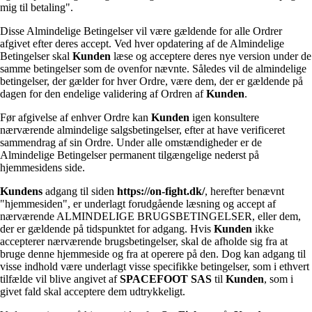
mig til betaling".
Disse Almindelige Betingelser vil være gældende for alle Ordrer
afgivet efter deres accept. Ved hver opdatering af de Almindelige
Betingelser skal
Kunden
læse og acceptere deres nye version under de
samme betingelser som de ovenfor nævnte. Således vil de almindelige
betingelser, der gælder for hver Ordre, være dem, der er gældende på
dagen for den endelige validering af Ordren af
Kunden
.
Før afgivelse af enhver Ordre kan
Kunden
igen konsultere
nærværende almindelige salgsbetingelser, efter at have verificeret
sammendrag af sin Ordre. Under alle omstændigheder er de
Almindelige Betingelser permanent tilgængelige nederst på
hjemmesidens side.
Kundens
adgang til siden
https://on-fight.dk/
, herefter benævnt
"hjemmesiden", er underlagt forudgående læsning og accept af
nærværende ALMINDELIGE BRUGSBETINGELSER, eller dem,
der er gældende på tidspunktet for adgang. Hvis
Kunden
ikke
accepterer nærværende brugsbetingelser, skal de afholde sig fra at
bruge denne hjemmeside og fra at operere på den. Dog kan adgang til
visse indhold være underlagt visse specifikke betingelser, som i ethvert
tilfælde vil blive angivet af
SPACEFOOT SAS
til
Kunden
, som i
givet fald skal acceptere dem udtrykkeligt.