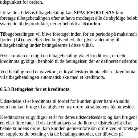
tidspunktet for ordren.
I tilfælde af delvis tilbagebetaling kan
SPACEFOOT SAS
kun
foretage tilbagebetalingen efter at have modtaget alle de skyldige beløb
svarende til de produkter, der er beholdt af
Kunden
.
Tilbagebetalingen vil blive foretaget inden for en periode på maksimalt
fjorten (14) dage efter den begivenhed, der giver anledning til
tilbagebetaling under betingelserne i disse vilkår.
Hvis kunden er enig i en tilbagebetaling via et kreditnota, er dette
kreditnota gyldigt i henhold til de betingelser, der er defineret nedenfor.
Ved betaling med et gavekort, et loyalitetskreditnota eller et kreditnota
vil tilbagebetalingen automatisk ske med et kreditnota.
6.5.3 Betingelser for et kreditnota
Udstedelse af et kreditnota til fordel for kunden giver ham en saldo,
som han kan bruge til at afgive en ny ordre på sælgerens hjemmeside.
Kreditnotaer er gyldige i et år fra deres udstedelsesdato og kan bruges i
én eller flere rater. Hvis kreditnotaets saldo ikke er tilstrækkelig til at
betale kundens ordre, kan kunden gennemføre sin ordre ved at foretage
en supplerende betaling via de betalingsmetoder, der tilbydes på