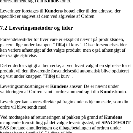
ordresammendrag i din
Kunde
-konto.
Leveringer foretages til
Kundens
bopæl eller til den adresse, der
specifikt er angivet af dem ved afgivelse af Ordren.
7.2 Leveringsmetoder og tider
Forsendelsestider for hver vare er eksplicit nævnt på produktsiden,
placeret lige under knappen "Tilføj til kurv". Disse forsendelsestider
kan variere afhængigt af det valgte produkt, men også afhængigt af
den valgte størrelse.
Det er derfor vigtigt at bemærke, at ved hvert valg af en størrelse for et
produkt vil den tilsvarende forsendelsestid automatisk blive opdateret
og vist under knappen "Tilføj til kurv".
Leveringsomkostninger er
Kundens
ansvar. De er nævnt under
valideringen af Ordren samt i ordresammendrag i din
Kunde
-konto.
Leveringer kan spores direkte på fragtmandens hjemmeside, som din
ordre vil blive sendt med.
Ved modtagelse af returneringen af pakken på grund af
Kundens
manglende fremstilling på det valgte leveringssted, vil
SPACEFOOT
SAS
foretage annulleringen og tilbagebetalingen af ordren under