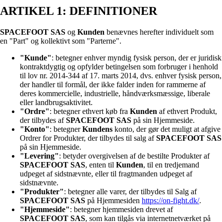
ARTIKEL 1: DEFINITIONER
SPACEFOOT SAS
og
Kunden
benævnes herefter individuelt som
en "Part" og kollektivt som "Parterne".
"Kunde"
: betegner enhver myndig fysisk person, der er juridisk
kontraktdygtig og opfylder betingelsen som forbruger i henhold
til lov nr. 2014-344 af 17. marts 2014, dvs. enhver fysisk person,
der handler til formål, der ikke falder inden for rammerne af
deres kommercielle, industrielle, håndværksmæssige, liberale
eller landbrugsaktivitet.
"Ordre"
: betegner ethvert køb fra
Kunden
af ethvert Produkt,
der tilbydes af
SPACEFOOT SAS
på sin Hjemmeside.
"Konto"
: betegner
Kundens
konto, der gør det muligt at afgive
Ordrer for Produkter, der tilbydes til salg af
SPACEFOOT SAS
på sin Hjemmeside.
"Levering"
: betyder overgivelsen af de bestilte Produkter af
SPACEFOOT SAS
, enten til
Kunden
, til en tredjemand
udpeget af sidstnævnte, eller til fragtmanden udpeget af
sidstnævnte.
"Produkter"
: betegner alle varer, der tilbydes til Salg af
SPACEFOOT SAS
på Hjemmesiden
https://on-fight.dk/
.
"Hjemmeside"
: betegner hjemmesiden drevet af
SPACEFOOT SAS
, som kan tilgås via internetnetværket på