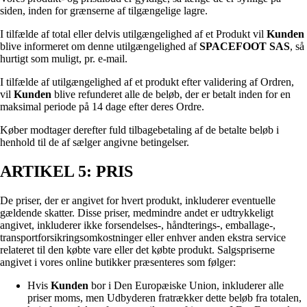
siden, inden for grænserne af tilgængelige lagre.
I tilfælde af total eller delvis utilgængelighed af et Produkt vil
Kunden
blive informeret om denne utilgængelighed af
SPACEFOOT SAS
, så
hurtigt som muligt, pr. e-mail.
I tilfælde af utilgængelighed af et produkt efter validering af Ordren,
vil
Kunden
blive refunderet alle de beløb, der er betalt inden for en
maksimal periode på 14 dage efter deres Ordre.
Køber modtager derefter fuld tilbagebetaling af de betalte beløb i
henhold til de af sælger angivne betingelser.
ARTIKEL 5: PRIS
De priser, der er angivet for hvert produkt, inkluderer eventuelle
gældende skatter. Disse priser, medmindre andet er udtrykkeligt
angivet, inkluderer ikke forsendelses-, håndterings-, emballage-,
transportforsikringsomkostninger eller enhver anden ekstra service
relateret til den købte vare eller det købte produkt. Salgspriserne
angivet i vores online butikker præsenteres som følger:
Hvis
Kunden
bor i Den Europæiske Union, inkluderer alle
priser moms, men Udbyderen fratrækker dette beløb fra totalen,