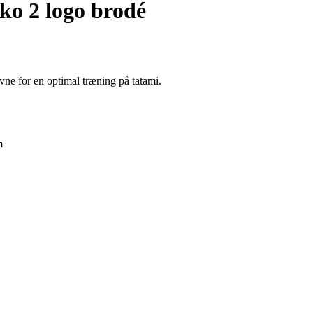
o 2 logo brodé
e for en optimal træning på tatami.
m