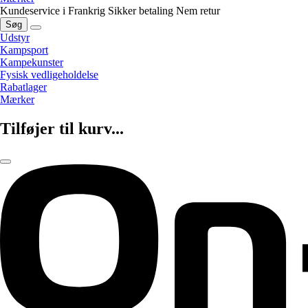
Kundeservice i Frankrig
Sikker betaling
Nem retur
Søg
Udstyr
Kampsport
Kampekunster
Fysisk vedligeholdelse
Rabatlager
Mærker
Tilføjer til kurv...