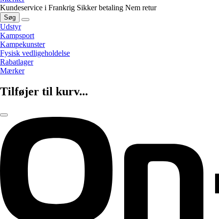
Kundeservice i Frankrig
Sikker betaling
Nem retur
Søg
Udstyr
Kampsport
Kampekunster
Fysisk vedligeholdelse
Rabatlager
Mærker
Tilføjer til kurv...