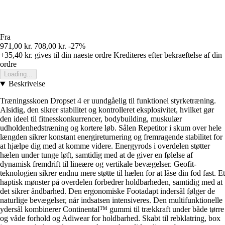
Fra
971,00 kr.
708,00 kr.
-27%
+35,40 kr.
gives til din naeste ordre
Krediteres efter bekraeftelse af din
ordre
Loading...
Beskrivelse
Træningsskoen Dropset 4 er uundgåelig til funktionel styrketræning.
Alsidig, den sikrer stabilitet og kontrolleret eksplosivitet, hvilket gør
den ideel til fitnesskonkurrencer, bodybuilding, muskulær
udholdenhedstræning og kortere løb. Sålen Repetitor i skum over hele
længden sikrer konstant energireturnering og fremragende stabilitet for
at hjælpe dig med at komme videre. Energyrods i overdelen støtter
hælen under tunge løft, samtidig med at de giver en følelse af
dynamisk fremdrift til lineære og vertikale bevægelser. Geofit-
teknologien sikrer endnu mere støtte til hælen for at låse din fod fast. Et
haptisk mønster på overdelen forbedrer holdbarheden, samtidig med at
det sikrer åndbarhed. Den ergonomiske Footadapt indersål følger de
naturlige bevægelser, når indsatsen intensiveres. Den multifunktionelle
ydersål kombinerer Continental™ gummi til trækkraft under både tørre
og våde forhold og Adiwear for holdbarhed. Skabt til rebklatring, box