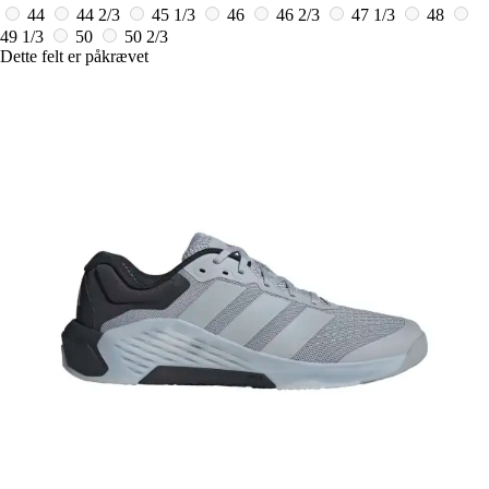
44
44 2/3
45 1/3
46
46 2/3
47 1/3
48
49 1/3
50
50 2/3
Dette felt er påkrævet