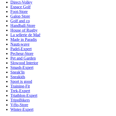
Direct-Volley
Espace Golf
Foot-Store
Galop Store
Golf and co
Handball-Store
House of Rugby
La sellerie de Maé
Made in Paradis
Nauti-wave
Padel-Expert
Pecheur-Store
Pet and Garden
Slowood Interior
Smash-Expert
Sneak'In
Sneakids
Sport is good
Training-Fit
Trek-Expert
Triathlon-Expert
TripnBikers
Vélo-Store
Winter-Expert