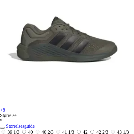
+8
Størrelse
*
Størrelsesguide
39 1/3
40
40 2/3
41 1/3
42
42 2/3
43 1/3