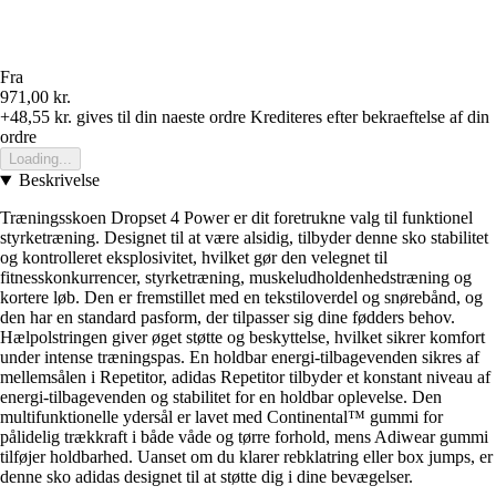
Fra
971,00 kr.
+48,55 kr.
gives til din naeste ordre
Krediteres efter bekraeftelse af din
ordre
Loading...
Beskrivelse
Træningsskoen Dropset 4 Power er dit foretrukne valg til funktionel
styrketræning. Designet til at være alsidig, tilbyder denne sko stabilitet
og kontrolleret eksplosivitet, hvilket gør den velegnet til
fitnesskonkurrencer, styrketræning, muskeludholdenhedstræning og
kortere løb. Den er fremstillet med en tekstiloverdel og snørebånd, og
den har en standard pasform, der tilpasser sig dine fødders behov.
Hælpolstringen giver øget støtte og beskyttelse, hvilket sikrer komfort
under intense træningspas. En holdbar energi-tilbagevenden sikres af
mellemsålen i Repetitor, adidas Repetitor tilbyder et konstant niveau af
energi-tilbagevenden og stabilitet for en holdbar oplevelse. Den
multifunktionelle ydersål er lavet med Continental™ gummi for
pålidelig trækkraft i både våde og tørre forhold, mens Adiwear gummi
tilføjer holdbarhed. Uanset om du klarer rebklatring eller box jumps, er
denne sko adidas designet til at støtte dig i dine bevægelser.