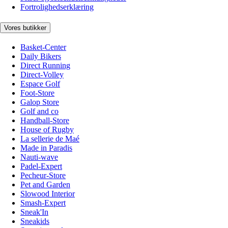
Fortrolighedserklæring
Vores butikker
Basket-Center
Daily Bikers
Direct Running
Direct-Volley
Espace Golf
Foot-Store
Galop Store
Golf and co
Handball-Store
House of Rugby
La sellerie de Maé
Made in Paradis
Nauti-wave
Padel-Expert
Pecheur-Store
Pet and Garden
Slowood Interior
Smash-Expert
Sneak'In
Sneakids