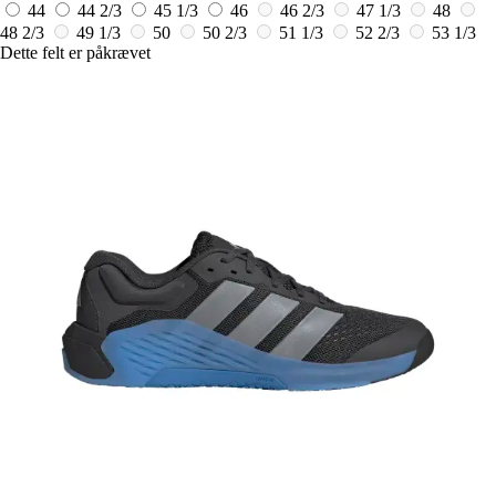
44
44 2/3
45 1/3
46
46 2/3
47 1/3
48
48 2/3
49 1/3
50
50 2/3
51 1/3
52 2/3
53 1/3
Dette felt er påkrævet