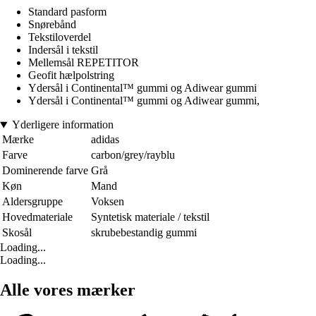
Standard pasform
Snørebånd
Tekstiloverdel
Indersål i tekstil
Mellemsål REPETITOR
Geofit hælpolstring
Ydersål i Continental™ gummi og Adiwear gummi
Ydersål i Continental™ gummi og Adiwear gummi,
Yderligere information
Mærke
adidas
Farve
carbon/grey/rayblu
Dominerende farve
Grå
Køn
Mand
Aldersgruppe
Voksen
Hovedmateriale
Syntetisk materiale / tekstil
Skosål
skrubebestandig gummi
Loading...
Loading...
Alle vores mærker