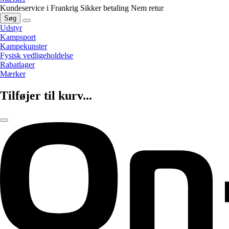
Kundeservice i Frankrig
Sikker betaling
Nem retur
Søg
Udstyr
Kampsport
Kampekunster
Fysisk vedligeholdelse
Rabatlager
Mærker
Tilføjer til kurv...