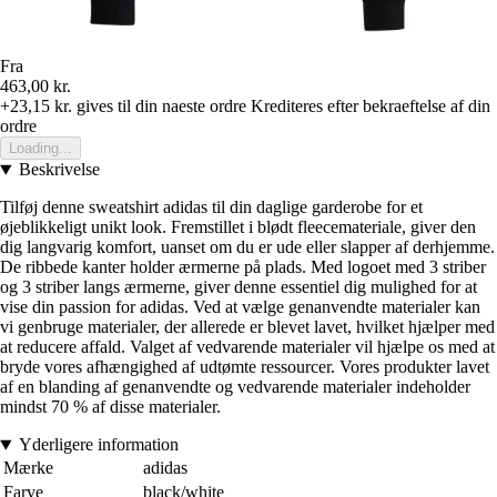
Fra
463,00 kr.
+23,15 kr.
gives til din naeste ordre
Krediteres efter bekraeftelse af din
ordre
Loading...
Beskrivelse
Tilføj denne sweatshirt adidas til din daglige garderobe for et
øjeblikkeligt unikt look. Fremstillet i blødt fleecemateriale, giver den
dig langvarig komfort, uanset om du er ude eller slapper af derhjemme.
De ribbede kanter holder ærmerne på plads. Med logoet med 3 striber
og 3 striber langs ærmerne, giver denne essentiel dig mulighed for at
vise din passion for adidas. Ved at vælge genanvendte materialer kan
vi genbruge materialer, der allerede er blevet lavet, hvilket hjælper med
at reducere affald. Valget af vedvarende materialer vil hjælpe os med at
bryde vores afhængighed af udtømte ressourcer. Vores produkter lavet
af en blanding af genanvendte og vedvarende materialer indeholder
mindst 70 % af disse materialer.
Yderligere information
Mærke
adidas
Farve
black/white