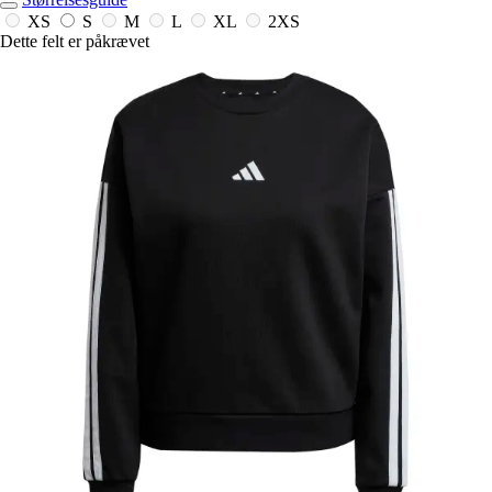
XS
S
M
L
XL
2XS
Dette felt er påkrævet