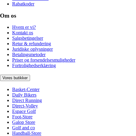
Rabatkoder
Om os
Hvem er vi?
Kontakt os
Salgsbetingelser
Retur & refundering
Juridiske oplysninger
Betalingsmetoder
Priser og forsendelsesmuligheder
Fortrolighedserklæring
Vores butikker
Basket-Center
Daily Bikers
Direct Running
Direct-Volley
Espace Golf
Foot-Store
Galop Store
Golf and co
Handball-Store