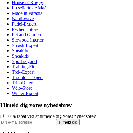
House of Rugby
La sellerie de Maé
Made in Paradis
Nauti-wave
Padel-Expert
Pecheur-Store
Pet and Garden
Slowood Interior
Smash-Expert
Sneak'In
Sneakids
Sport is good
Training-Fit
Trek-Expert
Triathlon-Expert
TripnBikers
Vélo-Store
Winter-Expert
Tilmeld dig vores nyhedsbrev
Få 10 % rabat ved at tilmelde dig vores nyhedsbrev
Tilmeld dig