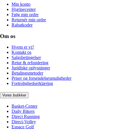
Min konto
Hjælpecenter
Følg min ordre
Returnér min ordre
Rabatkoder
Om os
Hvem er vi?
Kontakt os
Salgsbetingelser
Retur & refundering
Juridiske oplysninger
Betalingsmetoder
Priser og forsendelsesmuligheder
Fortrolighedserklæring
Vores butikker
Basket-Center
Daily Bikers
Direct Running
Direct-Volley
Espace Golf