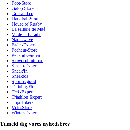
Foot-Store
Galop Store
Golf and co
Handball-Store
House of Rugby
La sellerie de Maé
Made in Paradis
Nauti-wave
Padel-Expert
Pecheur-Store
Pet and Garden
Slowood Interior
Smash-Expert
Sneak'In
Sneakids
Sport is good
Training-Fit
Trek-Expert
Triathlon-Expert
TripnBikers
Vélo-Store
Winter-Expert
Tilmeld dig vores nyhedsbrev