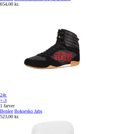
654,00 kr.
24t
+-3
1 farver
Benlee
Boksesko Jabs
523,00 kr.