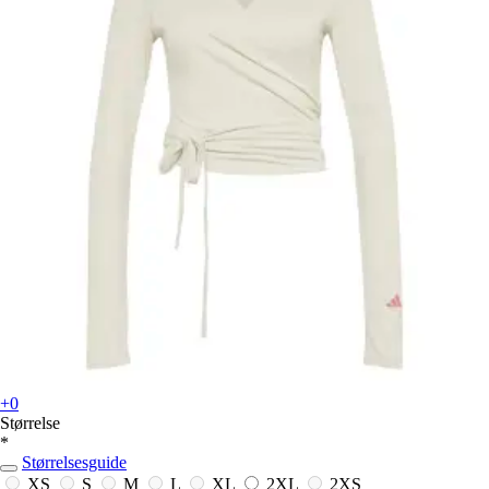
+0
Størrelse
*
Størrelsesguide
XS
S
M
L
XL
2XL
2XS