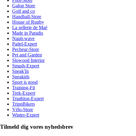
Foot-Store
Galop Store
Golf and co
Handball-Store
House of Rugby
La sellerie de Maé
Made in Paradis
Nauti-wave
Padel-Expert
Pecheur-Store
Pet and Garden
Slowood Interior
Smash-Expert
Sneak'In
Sneakids
Sport is good
Training-Fit
Trek-Expert
Triathlon-Expert
TripnBikers
Vélo-Store
Winter-Expert
Tilmeld dig vores nyhedsbrev