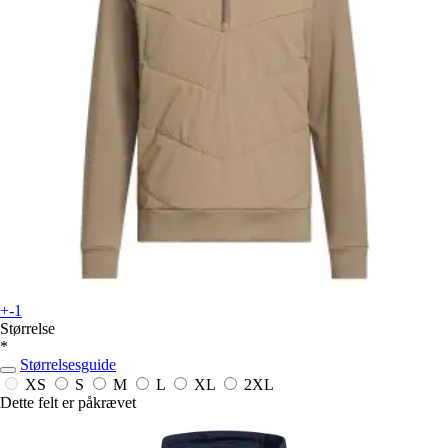
+-1
Størrelse
*
Størrelsesguide
XS
S
M
L
XL
2XL
Dette felt er påkrævet