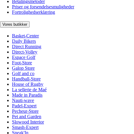
Betalingsmetoder
Priser og forsendelsesmuligheder
Fortrolighedserklæring
Vores butikker
Basket-Center
Daily Bikers
Direct Running
Direct-Volley
Espace Golf
Foot-Store
Galop Store
Golf and co
Handball-Store
House of Rugby
La sellerie de Maé
Made in Paradis
Nauti-wave
Padel-Expert
Pecheur-Store
Pet and Garden
Slowood Interior
Smash-Expert
Sneak'In