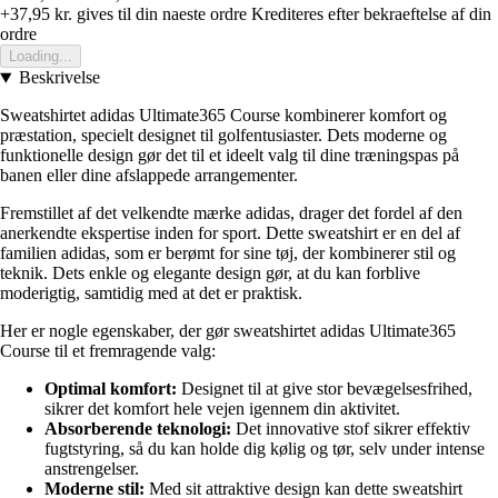
+37,95 kr.
gives til din naeste ordre
Krediteres efter bekraeftelse af din
ordre
Loading...
Beskrivelse
Sweatshirtet adidas Ultimate365 Course kombinerer komfort og
præstation, specielt designet til golfentusiaster. Dets moderne og
funktionelle design gør det til et ideelt valg til dine træningspas på
banen eller dine afslappede arrangementer.
Fremstillet af det velkendte mærke adidas, drager det fordel af den
anerkendte ekspertise inden for sport. Dette sweatshirt er en del af
familien adidas, som er berømt for sine tøj, der kombinerer stil og
teknik. Dets enkle og elegante design gør, at du kan forblive
moderigtig, samtidig med at det er praktisk.
Her er nogle egenskaber, der gør sweatshirtet adidas Ultimate365
Course til et fremragende valg:
Optimal komfort:
Designet til at give stor bevægelsesfrihed,
sikrer det komfort hele vejen igennem din aktivitet.
Absorberende teknologi:
Det innovative stof sikrer effektiv
fugtstyring, så du kan holde dig kølig og tør, selv under intense
anstrengelser.
Moderne stil:
Med sit attraktive design kan dette sweatshirt