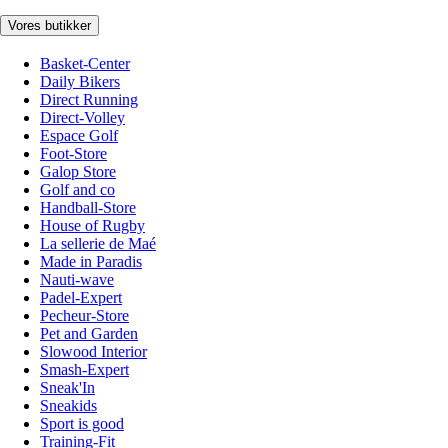
Vores butikker
Basket-Center
Daily Bikers
Direct Running
Direct-Volley
Espace Golf
Foot-Store
Galop Store
Golf and co
Handball-Store
House of Rugby
La sellerie de Maé
Made in Paradis
Nauti-wave
Padel-Expert
Pecheur-Store
Pet and Garden
Slowood Interior
Smash-Expert
Sneak'In
Sneakids
Sport is good
Training-Fit