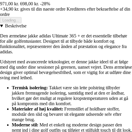
971,00 kr.
698,00 kr.
-28%
+34,90 kr.
gives til din naeste ordre
Krediteres efter bekraeftelse af din
ordre
Loading...
Beskrivelse
Den ærmeløse jakke adidas Ultimate 365 + er det essentielle tilbehør
for alle golfentusiaster. Designet til at tilbyde både komfort og
funktionalitet, repræsenterer den ånden af præstation og elegance fra
adidas.
Udstyret med avancerede teknologier, er denne jakke ideel til at følge
med dig under dine sessioner på greenen, uanset vejret. Dens ærmeløse
design giver optimal bevægelsesfrihed, som er vigtig for at udføre dine
sving med lethed.
Termisk isolering:
Takket være sin lette polstring tilbyder
jakken fremragende isolering, samtidig med at den er åndbar,
hvilket gør det muligt at regulere kropstemperaturen uden at gå
på kompromis med din komfort.
Materialer af høj kvalitet:
Fremstillet af holdbare stoffer,
modstår den slid og bevarer sit elegante udseende selv efter
mange brug.
Moderne stil:
Med et enkelt og moderne design passer den
nemt ind i dine golf outfits og tilføjer et stilfuldt touch til dit look.