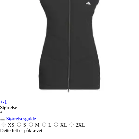
+-1
Størrelse
*
Størrelsesguide
XS
S
M
L
XL
2XL
Dette felt er påkrævet