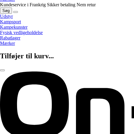
Kundeservice i Frankrig
Sikker betaling
Nem retur
Søg
Udstyr
Kampsport
Kampekunster
Fysisk vedligeholdelse
Rabatlager
Mærker
Tilføjer til kurv...