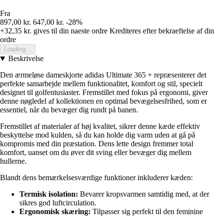
Fra
897,00 kr.
647,00 kr.
-28%
+32,35 kr.
gives til din naeste ordre
Krediteres efter bekraeftelse af din
ordre
Loading...
Beskrivelse
Den ærmeløse dameskjorte adidas Ultimate 365 + repræsenterer det
perfekte samarbejde mellem funktionalitet, komfort og stil, specielt
designet til golfentusiaster. Fremstillet med fokus på ergonomi, giver
denne nøgledel af kollektionen en optimal bevægelsesfrihed, som er
essentiel, når du bevæger dig rundt på banen.
Fremstillet af materialer af høj kvalitet, sikrer denne kæde effektiv
beskyttelse mod kulden, så du kan holde dig varm uden at gå på
kompromis med din præstation. Dens lette design fremmer total
komfort, uanset om du øver dit sving eller bevæger dig mellem
hullerne.
Blandt dens bemærkelsesværdige funktioner inkluderer kæden:
Termisk isolation:
Bevarer kropsvarmen samtidig med, at der
sikres god luftcirculation.
Ergonomisk skæring:
Tilpasser sig perfekt til den feminine