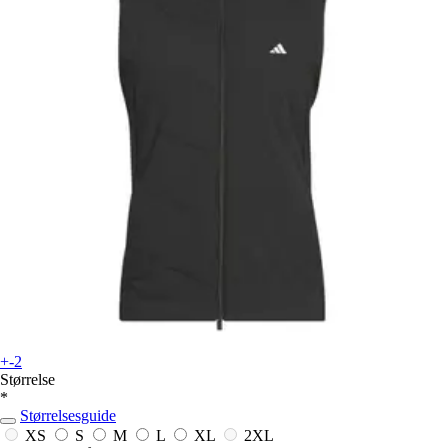
+-2
Størrelse
*
Størrelsesguide
XS
S
M
L
XL
2XL