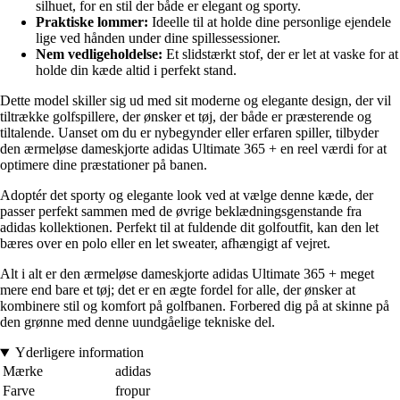
silhuet, for en stil der både er elegant og sporty.
Praktiske lommer:
Ideelle til at holde dine personlige ejendele
lige ved hånden under dine spillessessioner.
Nem vedligeholdelse:
Et slidstærkt stof, der er let at vaske for at
holde din kæde altid i perfekt stand.
Dette model skiller sig ud med sit moderne og elegante design, der vil
tiltrække golfspillere, der ønsker et tøj, der både er præsterende og
tiltalende. Uanset om du er nybegynder eller erfaren spiller, tilbyder
den ærmeløse dameskjorte adidas Ultimate 365 + en reel værdi for at
optimere dine præstationer på banen.
Adoptér det sporty og elegante look ved at vælge denne kæde, der
passer perfekt sammen med de øvrige beklædningsgenstande fra
adidas kollektionen. Perfekt til at fuldende dit golfoutfit, kan den let
bæres over en polo eller en let sweater, afhængigt af vejret.
Alt i alt er den ærmeløse dameskjorte adidas Ultimate 365 + meget
mere end bare et tøj; det er en ægte fordel for alle, der ønsker at
kombinere stil og komfort på golfbanen. Forbered dig på at skinne på
den grønne med denne uundgåelige tekniske del.
Yderligere information
Mærke
adidas
Farve
fropur