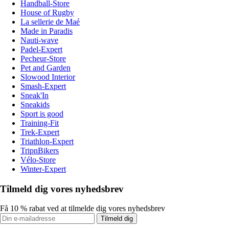
Handball-Store
House of Rugby
La sellerie de Maé
Made in Paradis
Nauti-wave
Padel-Expert
Pecheur-Store
Pet and Garden
Slowood Interior
Smash-Expert
Sneak'In
Sneakids
Sport is good
Training-Fit
Trek-Expert
Triathlon-Expert
TripnBikers
Vélo-Store
Winter-Expert
Tilmeld dig vores nyhedsbrev
Få 10 % rabat ved at tilmelde dig vores nyhedsbrev
Tilmeld dig