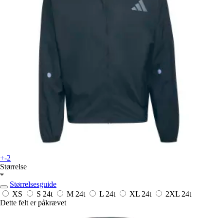
+-2
Størrelse
*
Størrelsesguide
XS
S
24t
M
24t
L
24t
XL
24t
2XL
24t
Dette felt er påkrævet