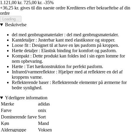
1.121,00 kr.
725,00 kr.
-35%
+36,25 kr.
gives til din naeste ordre
Krediteres efter bekraeftelse af din
ordre
Loading...
Beskrivelse
del med genbrugsmaterialer : del med genbrugsmaterialer.
Kantdetaljer : Justerbar kant med elastiksnor og stopper.
Loose fit : Designet til at have en løs pasform på kroppen.
Hætte detaljer : Elastisk binding for komfort og pasform.
Kompakt : Dette produkt kan foldes ind i sin egen lomme for
nem opbevaring.
Hætte : Tæt hætkonstruktion for perfekt pasform.
Infrared/varmereflektor : Hjælper med at reflektere en del af
kroppens varme.
Reflekterende baser : Reflekterende elementer på ærmerne for
bedre synlighed.
Yderligere information
Mærke
adidas
Farve
onix
Dominerende farve
Sort
Køn
Mand
Aldersgruppe
Voksen