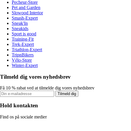
Pecheur-Store
Pet and Garden
Slowood Interior
Smash-Expert
Sneak'In
Sneakids
Sport is good
Training-Fit
Trek-Expert
Triathlon-Expert
TripnBikers
Vélo-Store
Winter-Expert
Tilmeld dig vores nyhedsbrev
Få 10 % rabat ved at tilmelde dig vores nyhedsbrev
Tilmeld dig
Hold kontakten
Find os på sociale medier