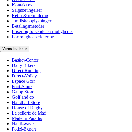
Kontakt os
Salgsbetingelser
Retur & refundering
Juridiske oplysninger
Betalingsmetoder
Priser og forsendelsesmuligheder
Fortrolighedserklæring
Vores butikker
Basket-Center
Daily Bikers
Direct Running
Direct-Volley
Espace Golf
Foot-Store
Galop Store
Golf and co
Handball-Store
House of Rugby
La sellerie de Maé
Made in Paradis
Nauti-wave
Padel-Expert