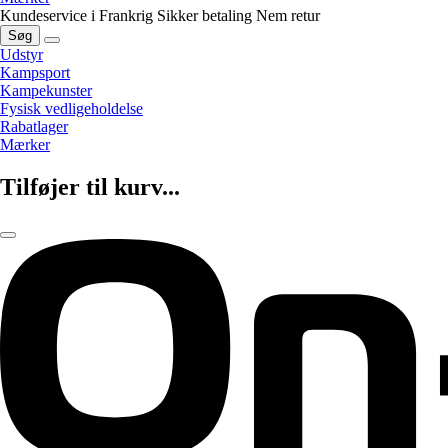
Kundeservice i Frankrig
Sikker betaling
Nem retur
Søg
Udstyr
Kampsport
Kampekunster
Fysisk vedligeholdelse
Rabatlager
Mærker
Tilføjer til kurv...