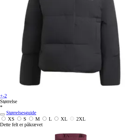
+-2
Størrelse
*
Størrelsesguide
XS
S
M
L
XL
2XL
Dette felt er påkrævet