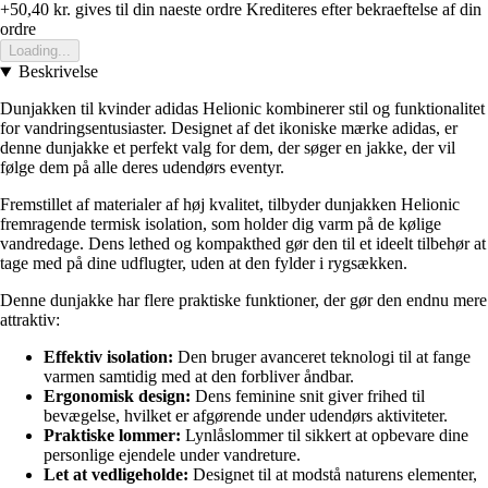
+50,40 kr.
gives til din naeste ordre
Krediteres efter bekraeftelse af din
ordre
Loading...
Beskrivelse
Dunjakken til kvinder adidas Helionic kombinerer stil og funktionalitet
for vandringsentusiaster. Designet af det ikoniske mærke adidas, er
denne dunjakke et perfekt valg for dem, der søger en jakke, der vil
følge dem på alle deres udendørs eventyr.
Fremstillet af materialer af høj kvalitet, tilbyder dunjakken Helionic
fremragende termisk isolation, som holder dig varm på de kølige
vandredage. Dens lethed og kompakthed gør den til et ideelt tilbehør at
tage med på dine udflugter, uden at den fylder i rygsækken.
Denne dunjakke har flere praktiske funktioner, der gør den endnu mere
attraktiv:
Effektiv isolation:
Den bruger avanceret teknologi til at fange
varmen samtidig med at den forbliver åndbar.
Ergonomisk design:
Dens feminine snit giver frihed til
bevægelse, hvilket er afgørende under udendørs aktiviteter.
Praktiske lommer:
Lynlåslommer til sikkert at opbevare dine
personlige ejendele under vandreture.
Let at vedligeholde:
Designet til at modstå naturens elementer,