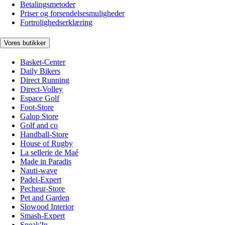
Betalingsmetoder
Priser og forsendelsesmuligheder
Fortrolighedserklæring
Vores butikker
Basket-Center
Daily Bikers
Direct Running
Direct-Volley
Espace Golf
Foot-Store
Galop Store
Golf and co
Handball-Store
House of Rugby
La sellerie de Maé
Made in Paradis
Nauti-wave
Padel-Expert
Pecheur-Store
Pet and Garden
Slowood Interior
Smash-Expert
Sneak'In