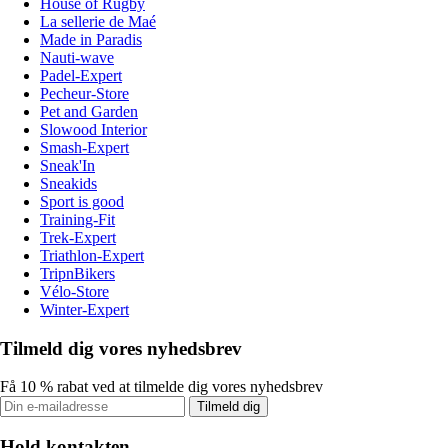
House of Rugby
La sellerie de Maé
Made in Paradis
Nauti-wave
Padel-Expert
Pecheur-Store
Pet and Garden
Slowood Interior
Smash-Expert
Sneak'In
Sneakids
Sport is good
Training-Fit
Trek-Expert
Triathlon-Expert
TripnBikers
Vélo-Store
Winter-Expert
Tilmeld dig vores nyhedsbrev
Få 10 % rabat ved at tilmelde dig vores nyhedsbrev
Tilmeld dig
Hold kontakten