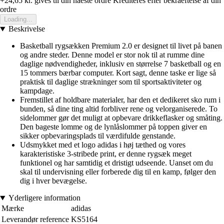
+24,65 kr.
gives til din naeste ordre
Krediteres efter bekraeftelse af din
ordre
Loading...
Beskrivelse
Basketball rygsækken Premium 2.0 er designet til livet på banen
og andre steder. Denne model er stor nok til at rumme dine
daglige nødvendigheder, inklusiv en størrelse 7 basketball og en
15 tommers bærbar computer. Kort sagt, denne taske er lige så
praktisk til daglige strækninger som til sportsaktiviteter og
kampdage.
Fremstillet af holdbare materialer, har den et dedikeret sko rum i
bunden, så dine ting altid forbliver rene og velorganiserede. To
sidelommer gør det muligt at opbevare drikkeflasker og småting.
Den bageste lomme og de lynlåslommer på toppen giver en
sikker opbevaringsplads til værdifulde genstande.
Udsmykket med et logo adidas i høj tæthed og vores
karakteristiske 3-stribede print, er denne rygsæk meget
funktionel og har samtidig et dristigt udseende. Uanset om du
skal til undervisning eller forberede dig til en kamp, følger den
dig i hver bevægelse.
Yderligere information
Mærke
adidas
Leverandør reference
KS5164