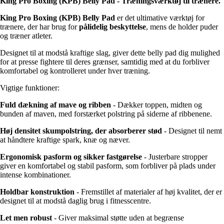
King Pro Boxing (KPB) Belly Pad - Træningsværktøj til trænere.
King Pro Boxing (KPB) Belly Pad
er det ultimative værktøj for
trænere, der har brug for
pålidelig beskyttelse
, mens de holder puder
og træner atleter.
Designet til at modstå kraftige slag, giver dette belly pad dig mulighed
for at presse fightere til deres grænser, samtidig med at du forbliver
komfortabel og kontrolleret under hver træning.
Vigtige funktioner:
Fuld dækning af mave og ribben
- Dækker toppen, midten og
bunden af maven, med forstærket polstring på siderne af ribbenene.
Høj densitet skumpolstring, der absorberer stød
- Designet til nemt
at håndtere kraftige spark, knæ og næver.
Ergonomisk pasform og sikker fastgørelse
- Justerbare stropper
giver en komfortabel og stabil pasform, som forbliver på plads under
intense kombinationer.
Holdbar konstruktion
- Fremstillet af materialer af høj kvalitet, der er
designet til at modstå daglig brug i fitnesscentre.
Let men robust
- Giver maksimal støtte uden at begrænse