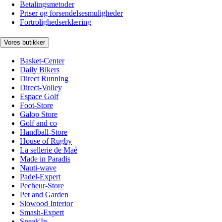
Betalingsmetoder
Priser og forsendelsesmuligheder
Fortrolighedserklæring
Vores butikker
Basket-Center
Daily Bikers
Direct Running
Direct-Volley
Espace Golf
Foot-Store
Galop Store
Golf and co
Handball-Store
House of Rugby
La sellerie de Maé
Made in Paradis
Nauti-wave
Padel-Expert
Pecheur-Store
Pet and Garden
Slowood Interior
Smash-Expert
Sneak'In