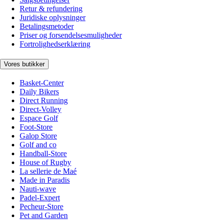
Retur & refundering
Juridiske oplysninger
Betalingsmetoder
Priser og forsendelsesmuligheder
Fortrolighedserklæring
Vores butikker
Basket-Center
Daily Bikers
Direct Running
Direct-Volley
Espace Golf
Foot-Store
Galop Store
Golf and co
Handball-Store
House of Rugby
La sellerie de Maé
Made in Paradis
Nauti-wave
Padel-Expert
Pecheur-Store
Pet and Garden