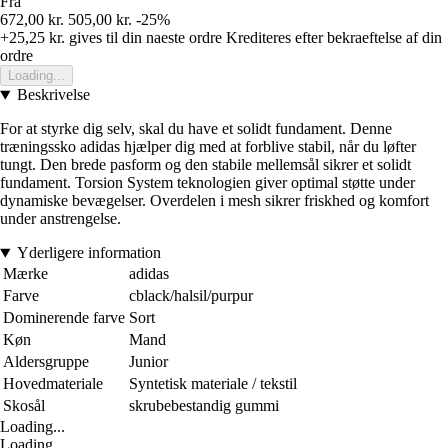
Fra
672,00 kr.
505,00 kr.
-25%
+25,25 kr.
gives til din naeste ordre
Krediteres efter bekraeftelse af din
ordre
Loading...
Beskrivelse
For at styrke dig selv, skal du have et solidt fundament. Denne
træningssko adidas hjælper dig med at forblive stabil, når du løfter
tungt. Den brede pasform og den stabile mellemsål sikrer et solidt
fundament. Torsion System teknologien giver optimal støtte under
dynamiske bevægelser. Overdelen i mesh sikrer friskhed og komfort
under anstrengelse.
Yderligere information
Mærke
adidas
Farve
cblack/halsil/purpur
Dominerende farve
Sort
Køn
Mand
Aldersgruppe
Junior
Hovedmateriale
Syntetisk materiale / tekstil
Skosål
skrubebestandig gummi
Loading...
Loading...