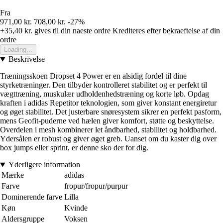
Fra
971,00 kr.
708,00 kr.
-27%
+35,40 kr.
gives til din naeste ordre
Krediteres efter bekraeftelse af din
ordre
Loading...
Beskrivelse
Træningsskoen Dropset 4 Power er en alsidig fordel til dine
styrketræninger. Den tilbyder kontrolleret stabilitet og er perfekt til
vægttræning, muskulær udholdenhedstræning og korte løb. Opdag
kraften i adidas Repetitor teknologien, som giver konstant energiretur
og øget stabilitet. Det justerbare snøresystem sikrer en perfekt pasform,
mens Geofit-puderne ved hælen giver komfort, støtte og beskyttelse.
Overdelen i mesh kombinerer let åndbarhed, stabilitet og holdbarhed.
Ydersålen er robust og giver øget greb. Uanset om du kaster dig over
box jumps eller sprint, er denne sko der for dig.
Yderligere information
Mærke
adidas
Farve
fropur/fropur/purpur
Dominerende farve
Lilla
Køn
Kvinde
Aldersgruppe
Voksen