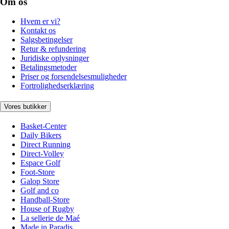
Om os
Hvem er vi?
Kontakt os
Salgsbetingelser
Retur & refundering
Juridiske oplysninger
Betalingsmetoder
Priser og forsendelsesmuligheder
Fortrolighedserklæring
Vores butikker
Basket-Center
Daily Bikers
Direct Running
Direct-Volley
Espace Golf
Foot-Store
Galop Store
Golf and co
Handball-Store
House of Rugby
La sellerie de Maé
Made in Paradis