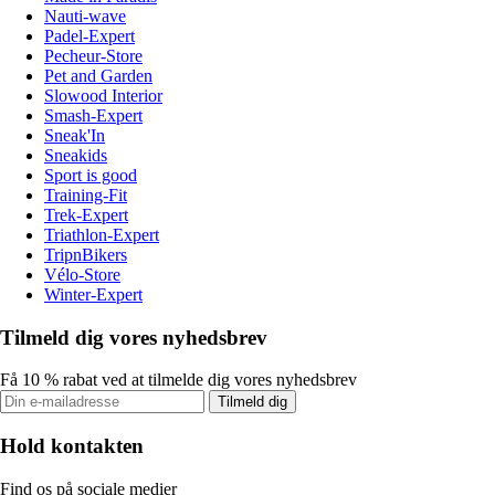
Nauti-wave
Padel-Expert
Pecheur-Store
Pet and Garden
Slowood Interior
Smash-Expert
Sneak'In
Sneakids
Sport is good
Training-Fit
Trek-Expert
Triathlon-Expert
TripnBikers
Vélo-Store
Winter-Expert
Tilmeld dig vores nyhedsbrev
Få 10 % rabat ved at tilmelde dig vores nyhedsbrev
Tilmeld dig
Hold kontakten
Find os på sociale medier