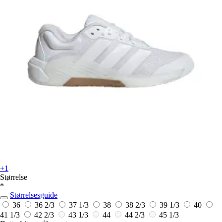
+1
Størrelse
*
Størrelsesguide
36
36 2/3
37 1/3
38
38 2/3
39 1/3
40
41 1/3
42 2/3
43 1/3
44
44 2/3
45 1/3