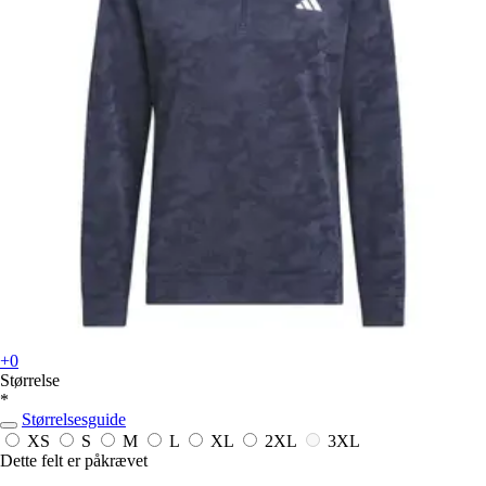
+0
Størrelse
*
Størrelsesguide
XS
S
M
L
XL
2XL
3XL
Dette felt er påkrævet