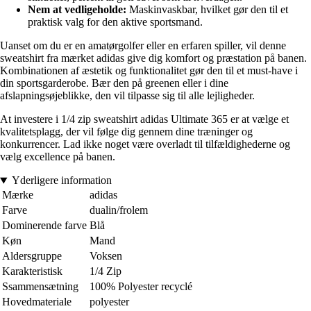
Nem at vedligeholde:
Maskinvaskbar, hvilket gør den til et
praktisk valg for den aktive sportsmand.
Uanset om du er en amatørgolfer eller en erfaren spiller, vil denne
sweatshirt fra mærket adidas give dig komfort og præstation på banen.
Kombinationen af æstetik og funktionalitet gør den til et must-have i
din sportsgarderobe. Bær den på greenen eller i dine
afslapningsøjeblikke, den vil tilpasse sig til alle lejligheder.
At investere i 1/4 zip sweatshirt adidas Ultimate 365 er at vælge et
kvalitetsplagg, der vil følge dig gennem dine træninger og
konkurrencer. Lad ikke noget være overladt til tilfældighederne og
vælg excellence på banen.
Yderligere information
Mærke
adidas
Farve
dualin/frolem
Dominerende farve
Blå
Køn
Mand
Aldersgruppe
Voksen
Karakteristisk
1/4 Zip
Ssammensætning
100% Polyester recyclé
Hovedmateriale
polyester