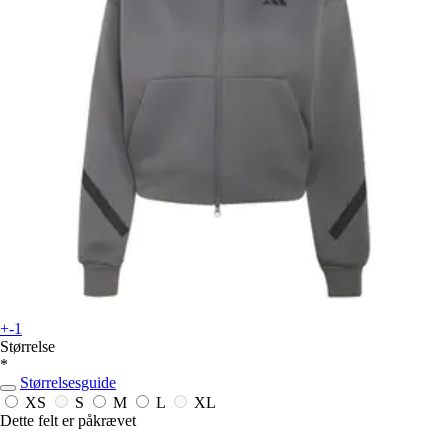
+-1
Størrelse
*
Størrelsesguide
XS
S
M
L
XL
Dette felt er påkrævet