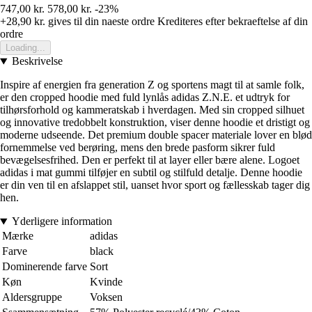
747,00 kr.
578,00 kr.
-23%
+28,90 kr.
gives til din naeste ordre
Krediteres efter bekraeftelse af din
ordre
Loading...
Beskrivelse
Inspire af energien fra generation Z og sportens magt til at samle folk,
er den cropped hoodie med fuld lynlås adidas Z.N.E. et udtryk for
tilhørsforhold og kammeratskab i hverdagen. Med sin cropped silhuet
og innovative tredobbelt konstruktion, viser denne hoodie et dristigt og
moderne udseende. Det premium double spacer materiale lover en blød
fornemmelse ved berøring, mens den brede pasform sikrer fuld
bevægelsesfrihed. Den er perfekt til at layer eller bære alene. Logoet
adidas i mat gummi tilføjer en subtil og stilfuld detalje. Denne hoodie
er din ven til en afslappet stil, uanset hvor sport og fællesskab tager dig
hen.
Yderligere information
Mærke
adidas
Farve
black
Dominerende farve
Sort
Køn
Kvinde
Aldersgruppe
Voksen