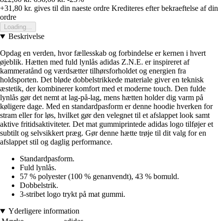
+31,80 kr.
gives til din naeste ordre
Krediteres efter bekraeftelse af din
ordre
Loading...
Beskrivelse
Opdag en verden, hvor fællesskab og forbindelse er kernen i hvert
øjeblik. Hætten med fuld lynlås adidas Z.N.E. er inspireret af
kammeratånd og værdsætter tilhørsforholdet og energien fra
holdsporten. Det bløde dobbelstrikkede materiale giver en teknisk
æstetik, der kombinerer komfort med et moderne touch. Den fulde
lynlås gør det nemt at lag-på-lag, mens hætten holder dig varm på
køligere dage. Med en standardpasform er denne hoodie hverken for
stram eller for løs, hvilket gør den velegnet til et afslappet look samt
aktive fritidsaktiviteter. Det mat gummiprintede adidas logo tilføjer et
subtilt og selvsikkert præg. Gør denne hætte trøje til dit valg for en
afslappet stil og daglig performance.
Standardpasform.
Fuld lynlås.
57 % polyester (100 % genanvendt), 43 % bomuld.
Dobbelstrik.
3-stribet logo trykt på mat gummi.
Yderligere information