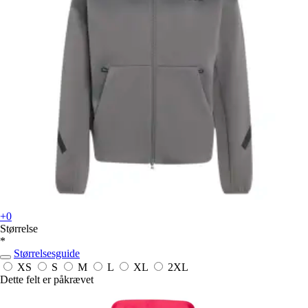
+0
Størrelse
*
Størrelsesguide
XS
S
M
L
XL
2XL
Dette felt er påkrævet