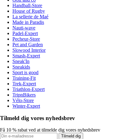
Handball-Store
House of Rugby
La sellerie de Maé
Made in Paradis
Nauti-wave
Padel-Expert
Pecheur-Store
Pet and Garden
Slowood Interior
Smash-Expert
Sneak'In
Sneakids
Sport is good
Training-Fit
Trek-Expert
Triathlon-Expert
TripnBikers
Vélo-Store
Winter-Expert
Tilmeld dig vores nyhedsbrev
Få 10 % rabat ved at tilmelde dig vores nyhedsbrev
Tilmeld dig