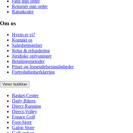
Følg min ordre
Returnér min ordre
Rabatkoder
Om os
Hvem er vi?
Kontakt os
Salgsbetingelser
Retur & refundering
Juridiske oplysninger
Betalingsmetoder
Priser og forsendelsesmuligheder
Fortrolighedserklæring
Vores butikker
Basket-Center
Daily Bikers
Direct Running
Direct-Volley
Espace Golf
Foot-Store
Galop Store
Golf and co