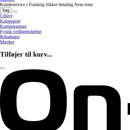
Kundeservice i Frankrig
Sikker betaling
Nem retur
Søg
Udstyr
Kampsport
Kampekunster
Fysisk vedligeholdelse
Rabatlager
Mærker
Tilføjer til kurv...