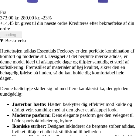
Fra
373,00 kr.
289,00 kr.
-23%
+14,45 kr.
gives til din naeste ordre
Krediteres efter bekraeftelse af din
ordre
Loading...
Beskrivelse
Hættetrøjen adidas Essentials Feelcozy er den perfekte kombination af
komfort og moderne stil. Designet af det berømte mærke adidas, er
denne model ideel til afslappede dage og tilføjer samtidig et strejf af
sofistikering. Fremstillet af materialer af høj kvalitet, sikrer den en
behagelig følelse på huden, så du kan holde dig komfortabel hele
dagen.
Denne hættetrøje skiller sig ud med flere karakteristika, der gør den
uundgåelig:
Justerbar hætte:
Hætten beskytter dig effektivt mod kulde og
dårligt vejr, samtidig med at den giver et afslappet look.
Moderne pasform:
Dens elegante pasform gør den velegnet til
både sportsaktiviteter og byture.
Ikoniske striber:
Designet inkluderer de berømte striber adidas,
hvilket tilføjer et atletisk stiltilskud til helheden.