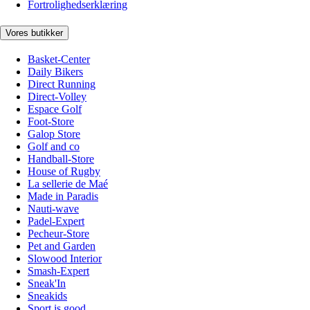
Fortrolighedserklæring
Vores butikker
Basket-Center
Daily Bikers
Direct Running
Direct-Volley
Espace Golf
Foot-Store
Galop Store
Golf and co
Handball-Store
House of Rugby
La sellerie de Maé
Made in Paradis
Nauti-wave
Padel-Expert
Pecheur-Store
Pet and Garden
Slowood Interior
Smash-Expert
Sneak'In
Sneakids
Sport is good