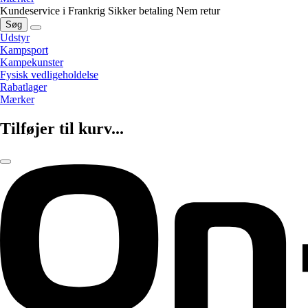
Kundeservice i Frankrig
Sikker betaling
Nem retur
Søg
Udstyr
Kampsport
Kampekunster
Fysisk vedligeholdelse
Rabatlager
Mærker
Tilføjer til kurv...