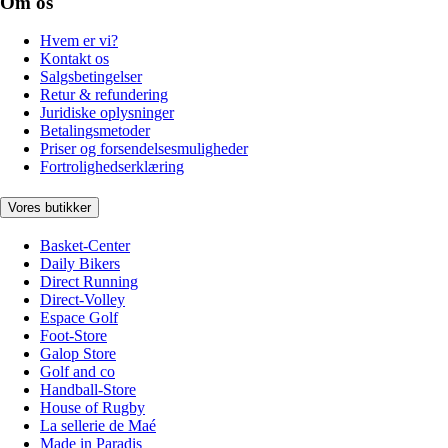
Om os
Hvem er vi?
Kontakt os
Salgsbetingelser
Retur & refundering
Juridiske oplysninger
Betalingsmetoder
Priser og forsendelsesmuligheder
Fortrolighedserklæring
Vores butikker
Basket-Center
Daily Bikers
Direct Running
Direct-Volley
Espace Golf
Foot-Store
Galop Store
Golf and co
Handball-Store
House of Rugby
La sellerie de Maé
Made in Paradis