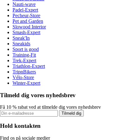
Nauti-wave
Padel-Expert
Pecheur-Store
Pet and Garden
Slowood Interior
Smash-Expert
Sneak'In
Sneakids
Sport is good
Training-Fit
Trek-Expert
Triathlon-Expert
TripnBikers
Vélo-Store
Winter-Expert
Tilmeld dig vores nyhedsbrev
Få 10 % rabat ved at tilmelde dig vores nyhedsbrev
Tilmeld dig
Hold kontakten
Find os på sociale medier