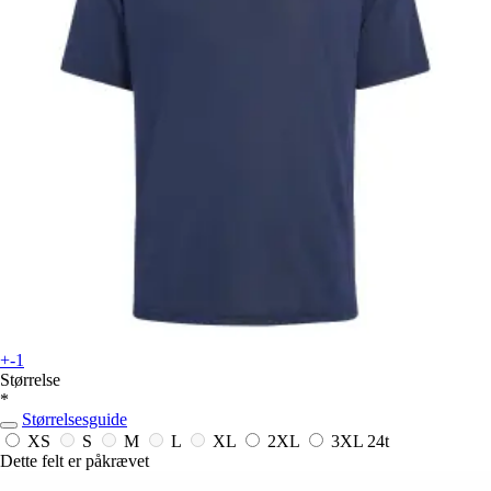
+-1
Størrelse
*
Størrelsesguide
XS
S
M
L
XL
2XL
3XL
24t
Dette felt er påkrævet