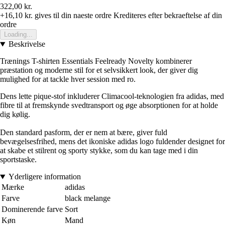
322,00 kr.
+16,10 kr.
gives til din naeste ordre
Krediteres efter bekraeftelse af din
ordre
Loading...
Beskrivelse
Trænings T-shirten Essentials Feelready Novelty kombinerer
præstation og moderne stil for et selvsikkert look, der giver dig
mulighed for at tackle hver session med ro.
Dens lette pique-stof inkluderer Climacool-teknologien fra adidas, med
fibre til at fremskynde svedtransport og øge absorptionen for at holde
dig kølig.
Den standard pasform, der er nem at bære, giver fuld
bevægelsesfrihed, mens det ikoniske adidas logo fuldender designet for
at skabe et stilrent og sporty stykke, som du kan tage med i din
sportstaske.
Yderligere information
Mærke
adidas
Farve
black melange
Dominerende farve
Sort
Køn
Mand