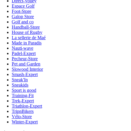
Direct-Volley
Espace Golf
Foot-Store
Galop Store
Golf and co
Handball-Store
House of Rugby
La sellerie de Maé
Made in Paradis
Nauti-wave
Padel-Expert
Pecheur-Store
Pet and Garden
Slowood Interior
Smash-Expert
Sneak'In
Sneakids
Sport is good
Training-Fit
Trek-Expert
Triathlon-Expert
TripnBikers
Vélo-Store
Winter-Expert