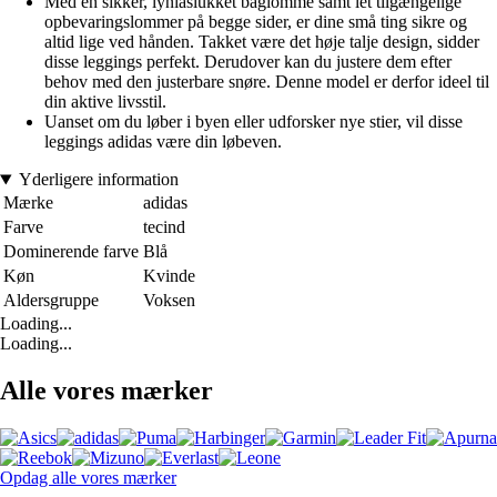
Med en sikker, lynlåslukket baglomme samt let tilgængelige
opbevaringslommer på begge sider, er dine små ting sikre og
altid lige ved hånden. Takket være det høje talje design, sidder
disse leggings perfekt. Derudover kan du justere dem efter
behov med den justerbare snøre. Denne model er derfor ideel til
din aktive livsstil.
Uanset om du løber i byen eller udforsker nye stier, vil disse
leggings adidas være din løbeven.
Yderligere information
Mærke
adidas
Farve
tecind
Dominerende farve
Blå
Køn
Kvinde
Aldersgruppe
Voksen
Loading...
Loading...
Alle vores mærker
Opdag alle vores mærker