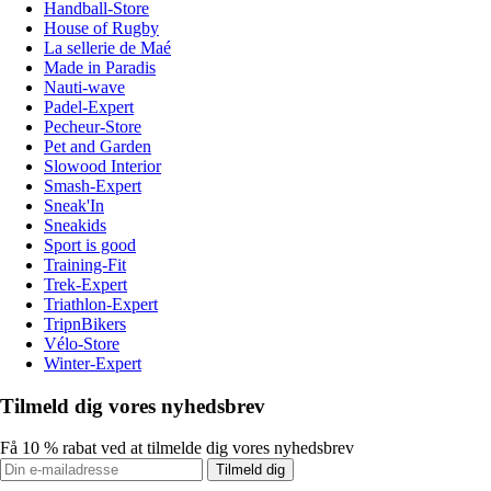
Handball-Store
House of Rugby
La sellerie de Maé
Made in Paradis
Nauti-wave
Padel-Expert
Pecheur-Store
Pet and Garden
Slowood Interior
Smash-Expert
Sneak'In
Sneakids
Sport is good
Training-Fit
Trek-Expert
Triathlon-Expert
TripnBikers
Vélo-Store
Winter-Expert
Tilmeld dig vores nyhedsbrev
Få 10 % rabat ved at tilmelde dig vores nyhedsbrev
Tilmeld dig