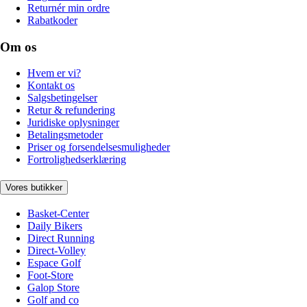
Returnér min ordre
Rabatkoder
Om os
Hvem er vi?
Kontakt os
Salgsbetingelser
Retur & refundering
Juridiske oplysninger
Betalingsmetoder
Priser og forsendelsesmuligheder
Fortrolighedserklæring
Vores butikker
Basket-Center
Daily Bikers
Direct Running
Direct-Volley
Espace Golf
Foot-Store
Galop Store
Golf and co