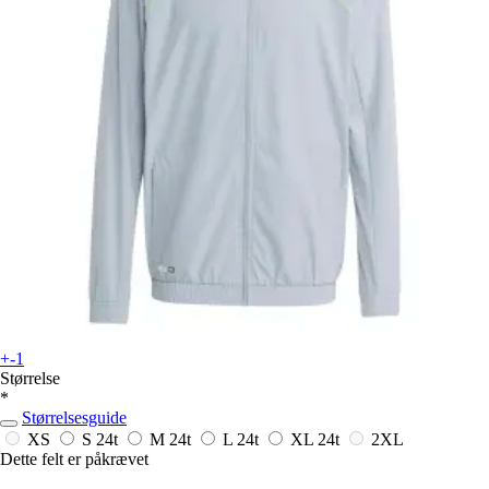
+-1
Størrelse
*
Størrelsesguide
XS
S
24t
M
24t
L
24t
XL
24t
2XL
Dette felt er påkrævet