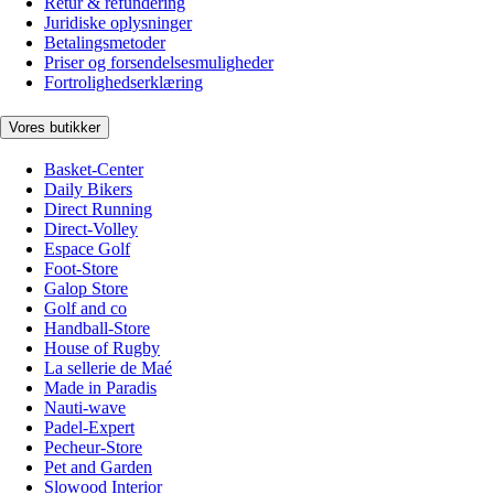
Retur & refundering
Juridiske oplysninger
Betalingsmetoder
Priser og forsendelsesmuligheder
Fortrolighedserklæring
Vores butikker
Basket-Center
Daily Bikers
Direct Running
Direct-Volley
Espace Golf
Foot-Store
Galop Store
Golf and co
Handball-Store
House of Rugby
La sellerie de Maé
Made in Paradis
Nauti-wave
Padel-Expert
Pecheur-Store
Pet and Garden
Slowood Interior