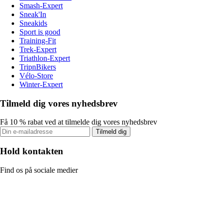
Smash-Expert
Sneak'In
Sneakids
Sport is good
Training-Fit
Trek-Expert
Triathlon-Expert
TripnBikers
Vélo-Store
Winter-Expert
Tilmeld dig vores nyhedsbrev
Få 10 % rabat ved at tilmelde dig vores nyhedsbrev
Tilmeld dig
Hold kontakten
Find os på sociale medier