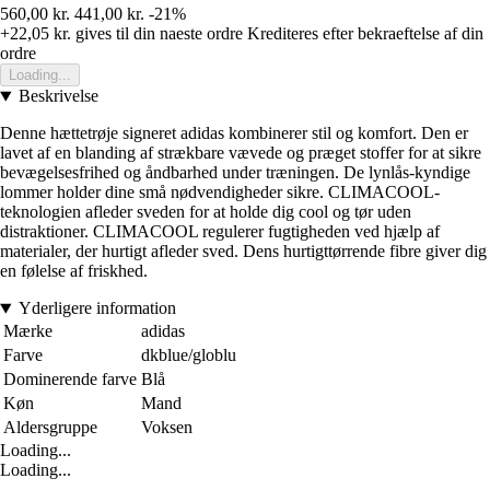
560,00 kr.
441,00 kr.
-21%
+22,05 kr.
gives til din naeste ordre
Krediteres efter bekraeftelse af din
ordre
Loading...
Beskrivelse
Denne hættetrøje signeret adidas kombinerer stil og komfort. Den er
lavet af en blanding af strækbare vævede og præget stoffer for at sikre
bevægelsesfrihed og åndbarhed under træningen. De lynlås-kyndige
lommer holder dine små nødvendigheder sikre. CLIMACOOL-
teknologien afleder sveden for at holde dig cool og tør uden
distraktioner. CLIMACOOL regulerer fugtigheden ved hjælp af
materialer, der hurtigt afleder sved. Dens hurtigttørrende fibre giver dig
en følelse af friskhed.
Yderligere information
Mærke
adidas
Farve
dkblue/globlu
Dominerende farve
Blå
Køn
Mand
Aldersgruppe
Voksen
Loading...
Loading...