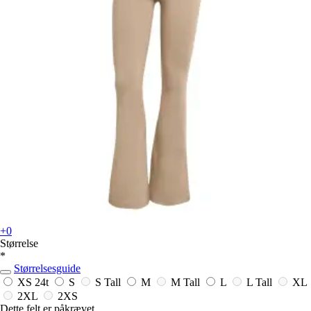
+0
Størrelse
*
Størrelsesguide
XS
24t
S
S Tall
M
M Tall
L
L Tall
XL
2XL
2XS
Dette felt er påkrævet