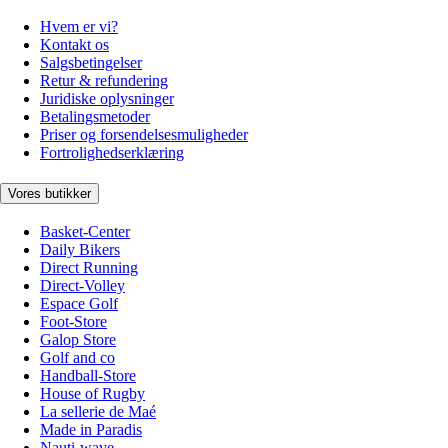
Hvem er vi?
Kontakt os
Salgsbetingelser
Retur & refundering
Juridiske oplysninger
Betalingsmetoder
Priser og forsendelsesmuligheder
Fortrolighedserklæring
Vores butikker
Basket-Center
Daily Bikers
Direct Running
Direct-Volley
Espace Golf
Foot-Store
Galop Store
Golf and co
Handball-Store
House of Rugby
La sellerie de Maé
Made in Paradis
Nauti-wave