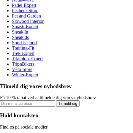
Padel-Expert
Pecheur-Store
Pet and Garden
Slowood Interior
Smash-Expert
Sneak'In
Sneakids
Sport is good
Training-Fit
Trek-Expert
Triathlon-Expert
TripnBikers
Vélo-Store
Winter-Expert
Tilmeld dig vores nyhedsbrev
Få 10 % rabat ved at tilmelde dig vores nyhedsbrev
Tilmeld dig
Hold kontakten
Find os på sociale medier