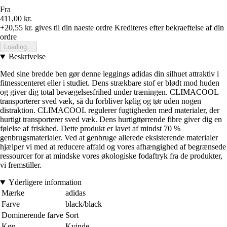
Fra
411,00 kr.
+20,55 kr.
gives til din naeste ordre
Krediteres efter bekraeftelse af din
ordre
Loading...
Beskrivelse
Med sine bredde ben gør denne leggings adidas din silhuet attraktiv i
fitnesscenteret eller i studiet. Dens strækbare stof er blødt mod huden
og giver dig total bevægelsesfrihed under træningen. CLIMACOOL
transporterer sved væk, så du forbliver kølig og tør uden nogen
distraktion. CLIMACOOL regulerer fugtigheden med materialer, der
hurtigt transporterer sved væk. Dens hurtigttørrende fibre giver dig en
følelse af friskhed. Dette produkt er lavet af mindst 70 %
genbrugsmaterialer. Ved at genbruge allerede eksisterende materialer
hjælper vi med at reducere affald og vores afhængighed af begrænsede
ressourcer for at mindske vores økologiske fodaftryk fra de produkter,
vi fremstiller.
Yderligere information
Mærke
adidas
Farve
black/black
Dominerende farve
Sort
Køn
Kvinde