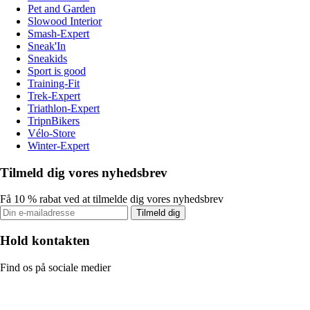
Pet and Garden
Slowood Interior
Smash-Expert
Sneak'In
Sneakids
Sport is good
Training-Fit
Trek-Expert
Triathlon-Expert
TripnBikers
Vélo-Store
Winter-Expert
Tilmeld dig vores nyhedsbrev
Få 10 % rabat ved at tilmelde dig vores nyhedsbrev
Tilmeld dig
Hold kontakten
Find os på sociale medier