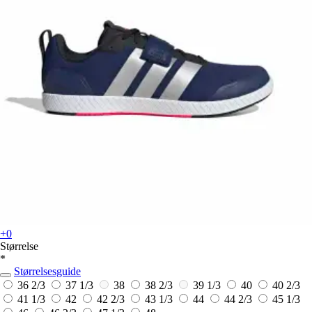
+0
Størrelse
*
Størrelsesguide
36 2/3
37 1/3
38
38 2/3
39 1/3
40
40 2/3
41 1/3
42
42 2/3
43 1/3
44
44 2/3
45 1/3