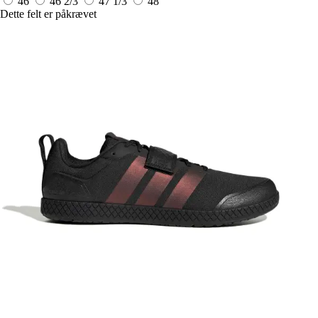
46
46 2/3
47 1/3
48
Dette felt er påkrævet