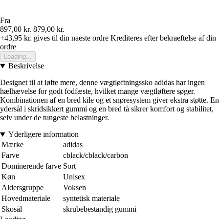
Fra
897,00 kr.
879,00 kr.
+43,95 kr.
gives til din naeste ordre
Krediteres efter bekraeftelse af din
ordre
Loading...
Beskrivelse
Designet til at løfte mere, denne vægtløftningssko adidas har ingen
hælhævelse for godt fodfæste, hvilket mange vægtløftere søger.
Kombinationen af en bred kile og et snøresystem giver ekstra støtte. En
ydersål i skridsikkert gummi og en bred tå sikrer komfort og stabilitet,
selv under de tungeste belastninger.
Yderligere information
Mærke
adidas
Farve
cblack/cblack/carbon
Dominerende farve
Sort
Køn
Unisex
Aldersgruppe
Voksen
Hovedmateriale
syntetisk materiale
Skosål
skrubebestandig gummi