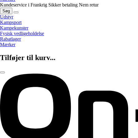
Kundeservice i Frankrig
Sikker betaling
Nem retur
Søg
Udstyr
Kampsport
Kampekunster
Fysisk vedligeholdelse
Rabatlager
Mærker
Tilføjer til kurv...