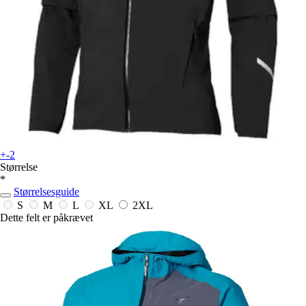
+-2
Størrelse
*
Størrelsesguide
S
M
L
XL
2XL
Dette felt er påkrævet