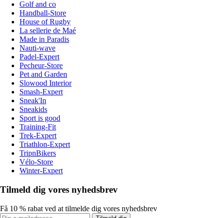
Golf and co
Handball-Store
House of Rugby
La sellerie de Maé
Made in Paradis
Nauti-wave
Padel-Expert
Pecheur-Store
Pet and Garden
Slowood Interior
Smash-Expert
Sneak'In
Sneakids
Sport is good
Training-Fit
Trek-Expert
Triathlon-Expert
TripnBikers
Vélo-Store
Winter-Expert
Tilmeld dig vores nyhedsbrev
Få 10 % rabat ved at tilmelde dig vores nyhedsbrev