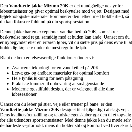
Den
Vandtætte jakke Mizuno 20K
er det uundgåelige udstyr for
løbeentusiaster og giver optimal beskyttelse mod vejret. Designet med
højteknologiske materialer kombinerer den lethed med holdbarhed, så
du kan fokusere fuldt ud på din sportspræstation.
Denne jakke har en exceptionel vandtæthed på 20K, som sikrer
beskyttelse mod regn, samtidig med at huden kan ånde. Uanset om du
er nybegynder eller en erfaren løber, vil du sætte pris på dens evne til at
holde dig tør, selv under de mest regnfulde løb.
Blant de bemærkelsesværdige funktioner finder vi:
Avanceret teknologi for en vandtæthed på 20K
Letvægts- og åndbare materialer for optimal komfort
Hele lynlås lukning for nem påtagning
Praktiske lommer til opbevaring af små genstande
Moderne og stilfuldt design, der er velegnet til alle dine
løbesessioner
Uanset om du løber på stier, veje eller træner på bane, er den
Vandtætte jakke Mizuno 20K
designet til at følge dig i al slags vejr.
Dens kvalitetsfremstilling og tekniske egenskaber gør den til et topvalg
for alle udendørs sportsentusiaster. Med denne jakke kan du møde selv
de hårdeste vejrforhold, mens du holder stil og komfort ved hver skridt.