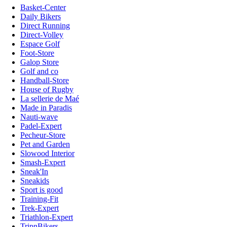
Basket-Center
Daily Bikers
Direct Running
Direct-Volley
Espace Golf
Foot-Store
Galop Store
Golf and co
Handball-Store
House of Rugby
La sellerie de Maé
Made in Paradis
Nauti-wave
Padel-Expert
Pecheur-Store
Pet and Garden
Slowood Interior
Smash-Expert
Sneak'In
Sneakids
Sport is good
Training-Fit
Trek-Expert
Triathlon-Expert
TripnBikers