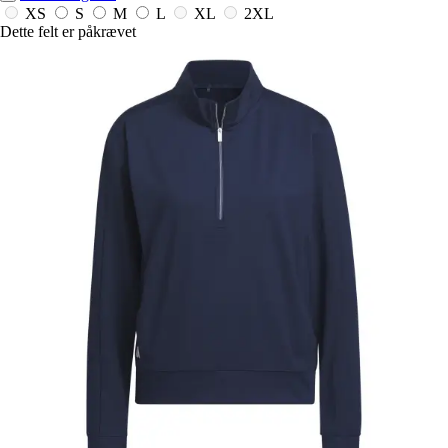
XS
S
M
L
XL
2XL
Dette felt er påkrævet