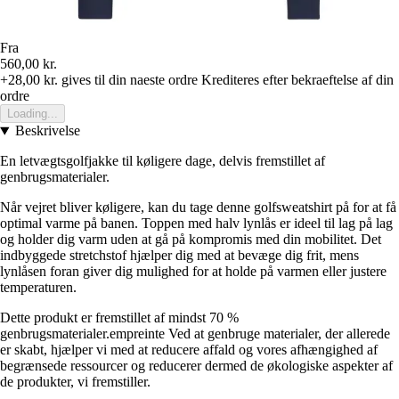
Fra
560,00 kr.
+28,00 kr.
gives til din naeste ordre
Krediteres efter bekraeftelse af din
ordre
Loading...
Beskrivelse
En letvægtsgolfjakke til køligere dage, delvis fremstillet af
genbrugsmaterialer.
Når vejret bliver køligere, kan du tage denne golfsweatshirt på for at få
optimal varme på banen. Toppen med halv lynlås er ideel til lag på lag
og holder dig varm uden at gå på kompromis med din mobilitet. Det
indbyggede stretchstof hjælper dig med at bevæge dig frit, mens
lynlåsen foran giver dig mulighed for at holde på varmen eller justere
temperaturen.
Dette produkt er fremstillet af mindst 70 %
genbrugsmaterialer.empreinte Ved at genbruge materialer, der allerede
er skabt, hjælper vi med at reducere affald og vores afhængighed af
begrænsede ressourcer og reducerer dermed de økologiske aspekter af
de produkter, vi fremstiller.