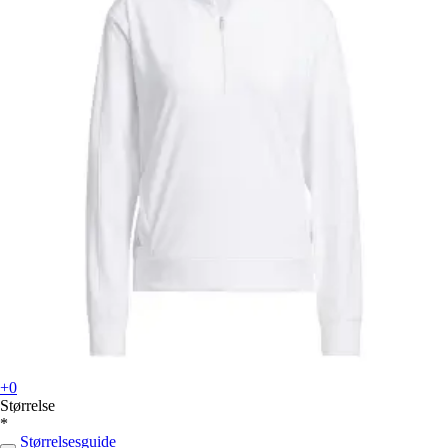
+0
Størrelse
*
Størrelsesguide