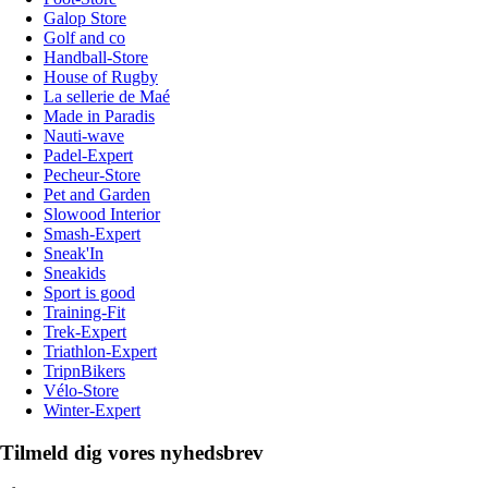
Galop Store
Golf and co
Handball-Store
House of Rugby
La sellerie de Maé
Made in Paradis
Nauti-wave
Padel-Expert
Pecheur-Store
Pet and Garden
Slowood Interior
Smash-Expert
Sneak'In
Sneakids
Sport is good
Training-Fit
Trek-Expert
Triathlon-Expert
TripnBikers
Vélo-Store
Winter-Expert
Tilmeld dig vores nyhedsbrev