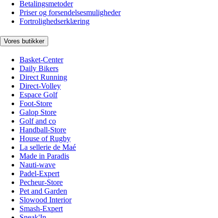
Betalingsmetoder
Priser og forsendelsesmuligheder
Fortrolighedserklæring
Vores butikker
Basket-Center
Daily Bikers
Direct Running
Direct-Volley
Espace Golf
Foot-Store
Galop Store
Golf and co
Handball-Store
House of Rugby
La sellerie de Maé
Made in Paradis
Nauti-wave
Padel-Expert
Pecheur-Store
Pet and Garden
Slowood Interior
Smash-Expert
Sneak'In