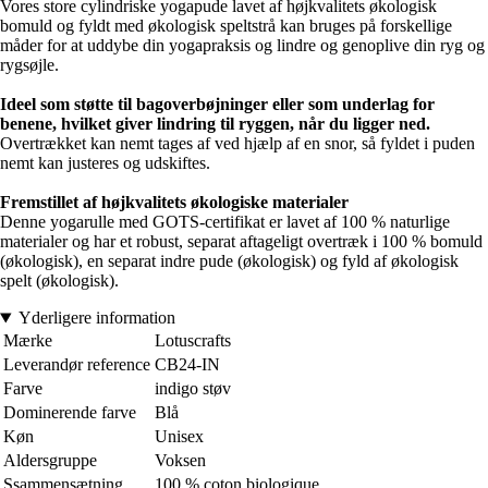
Vores store cylindriske yogapude lavet af højkvalitets økologisk
bomuld og fyldt med økologisk speltstrå kan bruges på forskellige
måder for at uddybe din yogapraksis og lindre og genoplive din ryg og
rygsøjle.
Ideel som støtte til bagoverbøjninger eller som underlag for
benene, hvilket giver lindring til ryggen, når du ligger ned.
Overtrækket kan nemt tages af ved hjælp af en snor, så fyldet i puden
nemt kan justeres og udskiftes.
Fremstillet af højkvalitets økologiske materialer
Denne yogarulle med GOTS-certifikat er lavet af 100 % naturlige
materialer og har et robust, separat aftageligt overtræk i 100 % bomuld
(økologisk), en separat indre pude (økologisk) og fyld af økologisk
spelt (økologisk).
Yderligere information
Mærke
Lotuscrafts
Leverandør reference
CB24-IN
Farve
indigo støv
Dominerende farve
Blå
Køn
Unisex
Aldersgruppe
Voksen
Ssammensætning
100 % coton biologique