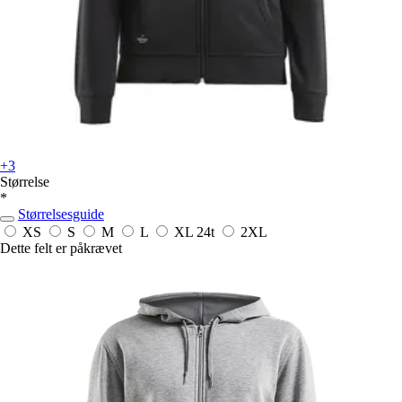
+3
Størrelse
*
Størrelsesguide
XS
S
M
L
XL
24t
2XL
Dette felt er påkrævet