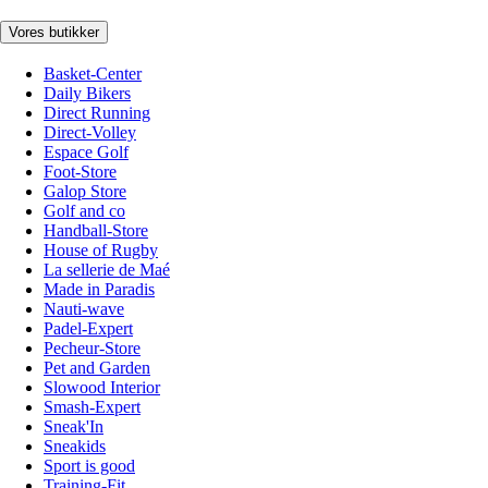
Vores butikker
Basket-Center
Daily Bikers
Direct Running
Direct-Volley
Espace Golf
Foot-Store
Galop Store
Golf and co
Handball-Store
House of Rugby
La sellerie de Maé
Made in Paradis
Nauti-wave
Padel-Expert
Pecheur-Store
Pet and Garden
Slowood Interior
Smash-Expert
Sneak'In
Sneakids
Sport is good
Training-Fit