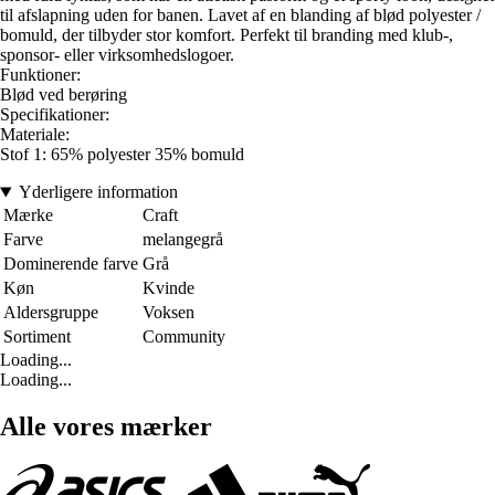
til afslapning uden for banen. Lavet af en blanding af blød polyester /
bomuld, der tilbyder stor komfort. Perfekt til branding med klub-,
sponsor- eller virksomhedslogoer.
Funktioner:
Blød ved berøring
Specifikationer:
Materiale:
Stof 1: 65% polyester 35% bomuld
Yderligere information
Mærke
Craft
Farve
melangegrå
Dominerende farve
Grå
Køn
Kvinde
Aldersgruppe
Voksen
Sortiment
Community
Loading...
Loading...
Alle vores mærker