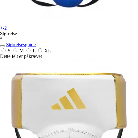
+-2
Størrelse
*
Størrelsesguide
S
M
L
XL
Dette felt er påkrævet