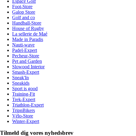
Espace Golf
Foot-Store
Galop Store
Golf and co
Handball-Store
House of Rugby
La sellerie de Maé
Made in Paradis
Nauti-wave
Padel-Expert
Pecheur-Store
Pet and Garden
Slowood Interior
Smash-Expert
Sneak'In
Sneakids
Sport is good
Training-Fit
Trek-Expert
Triathlon-Expert
TripnBikers
Vélo-Store
Winter-Expert
Tilmeld dig vores nyhedsbrev