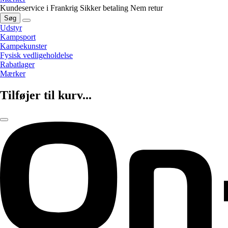
Kundeservice i Frankrig
Sikker betaling
Nem retur
Søg
Udstyr
Kampsport
Kampekunster
Fysisk vedligeholdelse
Rabatlager
Mærker
Tilføjer til kurv...