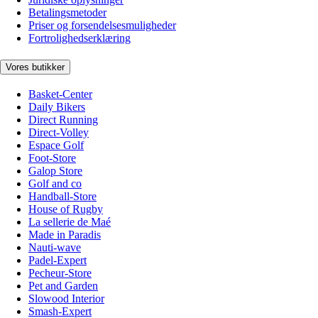
Betalingsmetoder
Priser og forsendelsesmuligheder
Fortrolighedserklæring
Vores butikker
Basket-Center
Daily Bikers
Direct Running
Direct-Volley
Espace Golf
Foot-Store
Galop Store
Golf and co
Handball-Store
House of Rugby
La sellerie de Maé
Made in Paradis
Nauti-wave
Padel-Expert
Pecheur-Store
Pet and Garden
Slowood Interior
Smash-Expert