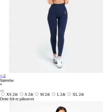
+-2
Størrelse
*
XS
24t
S
24t
M
24t
L
24t
XL
24t
Dette felt er påkrævet