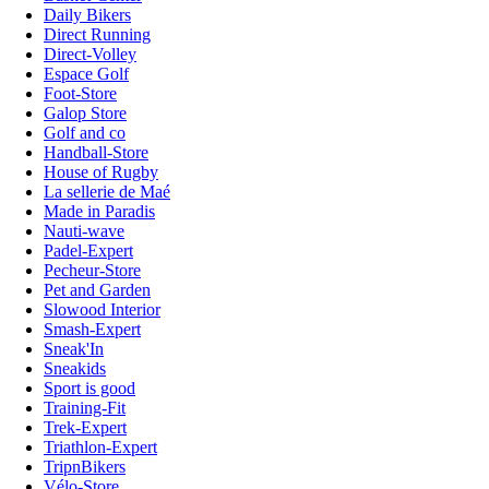
Daily Bikers
Direct Running
Direct-Volley
Espace Golf
Foot-Store
Galop Store
Golf and co
Handball-Store
House of Rugby
La sellerie de Maé
Made in Paradis
Nauti-wave
Padel-Expert
Pecheur-Store
Pet and Garden
Slowood Interior
Smash-Expert
Sneak'In
Sneakids
Sport is good
Training-Fit
Trek-Expert
Triathlon-Expert
TripnBikers
Vélo-Store