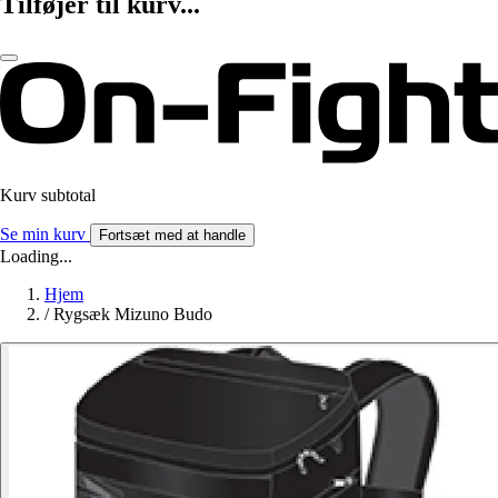
Tilføjer til kurv...
Kurv subtotal
Se min kurv
Fortsæt med at handle
Loading...
Hjem
/
Rygsæk Mizuno Budo