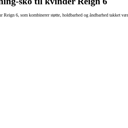
ning-sko til kvinder Reign 6
our Reign 6, som kombinerer støtte, holdbarhed og åndbarhed takket