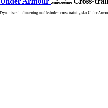
Under Armour
Cross-trai
Dynamiser dit dittræning med kvinders cross training sko Under Arm