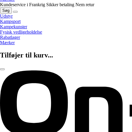
Kundeservice i Frankrig
Sikker betaling
Nem retur
Søg
Udstyr
Kampsport
Kampekunster
Fysisk vedligeholdelse
Rabatlager
Mærker
Tilføjer til kurv...