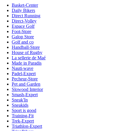
Basket-Center
Daily Bikers
Direct Running
Direct-Volley
Espace Golf
Foot-Store
Galop Store
Golf and co
Handball-Store
House of Rugby
La sellerie de Maé
Made in Paradis
Nauti-wave
Padel-Expert
Pecheur-Store
Pet and Garden
Slowood Interior
Smash-Expert
Sneak'In
Sneakids
Sport is good
Training-Fit
Trek-Expert
Triathlon-Expert