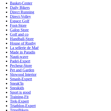
Basket-Center
Daily Bikers
Direct Running
Direct-Volley
Espace Golf
Foot-Store
Galop Store
Golf and co
Handball-Store
House of Rugby
La sellerie de Maé
Made in Paradis
Nauti-wave
Padel-Expert
Pecheur-Store
Pet and Garden
Slowood Interior
Smash-Expert
Sneak'In
Sneakids
Sport is good
Training-Fit
Trek-Expert
Triathlon-Expert
TripnBikers