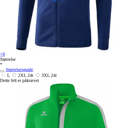
+9
Størrelse
*
Størrelsesguide
L
2XL
24t
3XL
24t
Dette felt er påkrævet