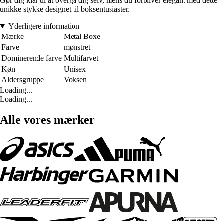
Gør dig klar til at overgå dig selv, mens du forbliver elegant med dette
unikke stykke designet til boksentusiaster.
Yderligere information
Mærke
Metal Boxe
Farve
mønstret
Dominerende farve
Multifarvet
Køn
Unisex
Aldersgruppe
Voksen
Loading...
Loading...
Alle vores mærker