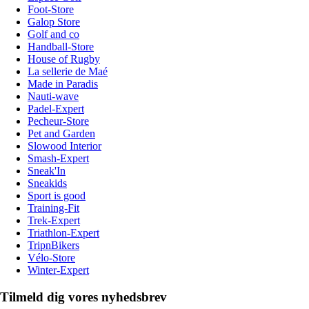
Foot-Store
Galop Store
Golf and co
Handball-Store
House of Rugby
La sellerie de Maé
Made in Paradis
Nauti-wave
Padel-Expert
Pecheur-Store
Pet and Garden
Slowood Interior
Smash-Expert
Sneak'In
Sneakids
Sport is good
Training-Fit
Trek-Expert
Triathlon-Expert
TripnBikers
Vélo-Store
Winter-Expert
Tilmeld dig vores nyhedsbrev