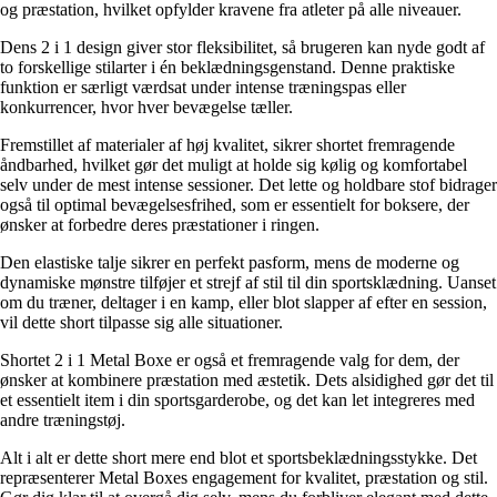
og præstation, hvilket opfylder kravene fra atleter på alle niveauer.
Dens 2 i 1 design giver stor fleksibilitet, så brugeren kan nyde godt af
to forskellige stilarter i én beklædningsgenstand. Denne praktiske
funktion er særligt værdsat under intense træningspas eller
konkurrencer, hvor hver bevægelse tæller.
Fremstillet af materialer af høj kvalitet, sikrer shortet fremragende
åndbarhed, hvilket gør det muligt at holde sig kølig og komfortabel
selv under de mest intense sessioner. Det lette og holdbare stof bidrager
også til optimal bevægelsesfrihed, som er essentielt for boksere, der
ønsker at forbedre deres præstationer i ringen.
Den elastiske talje sikrer en perfekt pasform, mens de moderne og
dynamiske mønstre tilføjer et strejf af stil til din sportsklædning. Uanset
om du træner, deltager i en kamp, eller blot slapper af efter en session,
vil dette short tilpasse sig alle situationer.
Shortet 2 i 1 Metal Boxe er også et fremragende valg for dem, der
ønsker at kombinere præstation med æstetik. Dets alsidighed gør det til
et essentielt item i din sportsgarderobe, og det kan let integreres med
andre træningstøj.
Alt i alt er dette short mere end blot et sportsbeklædningsstykke. Det
repræsenterer Metal Boxes engagement for kvalitet, præstation og stil.