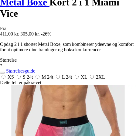
Metal Boxe
Kort 2 i 1 Miami
Vice
Fra
411,00 kr.
305,00 kr.
-26%
Opdag 2 i 1 shortet Metal Boxe, som kombinerer ydeevne og komfort
for at optimere dine træninger og boksekonkurrencer.
Størrelse
*
Størrelsesguide
XS
S
24t
M
24t
L
24t
XL
2XL
Dette felt er påkrævet