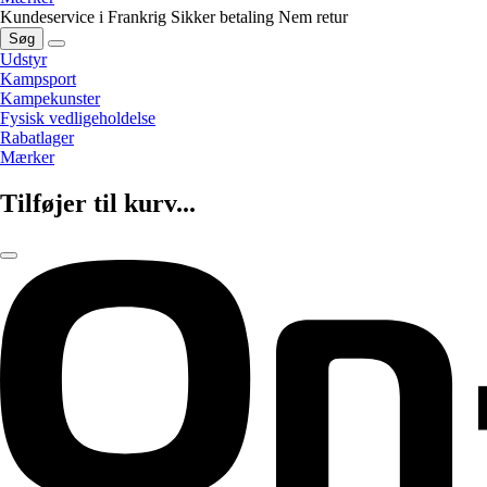
Kundeservice i Frankrig
Sikker betaling
Nem retur
Søg
Udstyr
Kampsport
Kampekunster
Fysisk vedligeholdelse
Rabatlager
Mærker
Tilføjer til kurv...