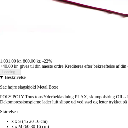
1.031,00 kr.
800,00 kr.
-22%
+40,00 kr.
gives til din naeste ordre
Krediteres efter bekraeftelse af din
Loading...
Beskrivelse
Sac højre slagskjold Metal Boxe
POLY POLY Tous tous Yderbeklædning PLAX, skumpolstring OIL - PPG-sku
Dekompressionsøjerne lader luft slippe ud ved stød og letter trykket p
Størrelse :
x x S (45 20 16 cm)
x x M (60 30 16 cm)